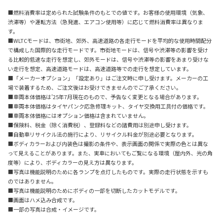
■燃料消費率は定められた試験条件のもとでの値です。お客様の使用環境（気象、
渋滞等）や運転方法（急発進、エアコン使用等）に応じて燃料消費率は異なりま
す。
■WLTCモードは、市街地、郊外、高速道路の各走行モードを平均的な使用時間配分
で構成した国際的な走行モードです。市街地モードは、信号や渋滞等の影響を受け
る比較的低速な走行を想定し、郊外モードは、信号や渋滞等の影響をあまり受けな
い走行を想定、高速道路モードは、高速道路等での走行を想定しています。
■「メーカーオプション」「設定あり」はご注文時に申し受けます。メーカーの工
場で装着するため、ご注文後はお受けできませんのでご了承ください。
■車両本体価格は’25年7月現在のもので、予告なく変更となる場合があります。
■車両本体価格はタイヤパンク応急修理キット、タイヤ交換用工具付の価格です。
■車両本体価格にはオプション価格は含まれていません。
■保険料、税金（除く消費税）、登録料などの諸費用は別途申し受けます。
■自動車リサイクル法の施行により、リサイクル料金が別途必要となります。
■ボディカラーおよび内装色は撮影の条件や、表示画面の関係で実際の色とは異な
って見えることがあります。また、実車においてもご覧になる環境（屋内外、光の角
度等）により、ボディカラーの見え方は異なります。
■写真は機能説明のために各ランプを点灯したものです。実際の走行状態を示すも
のではありません。
■写真は機能説明のためにボディの一部を切断したカットモデルです。
■画面はハメ込み合成です。
■一部の写真は合成・イメージです。