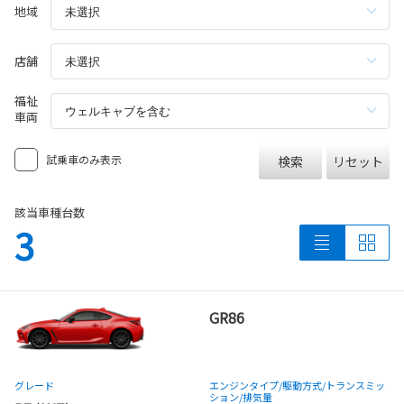
地域
店舗
福祉
車両
試乗車のみ表示
検索
リセット
該当車種台数
3
GR86
グレード
エンジンタイプ
/駆動方式/
トランスミッ
ション
/排気量