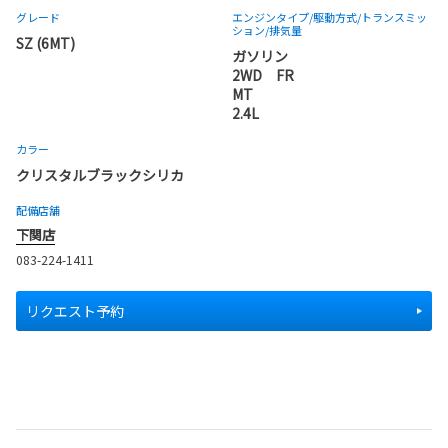
グレード
エンジンタイプ
/駆動方式/
トランスミッ
ション
/排気量
SZ (6MT)
ガソリン
2WD FR
MT
2.4L
カラー
クリスタルブラックシリカ
配備店舗
下関店
083-224-1411
リクエスト予約