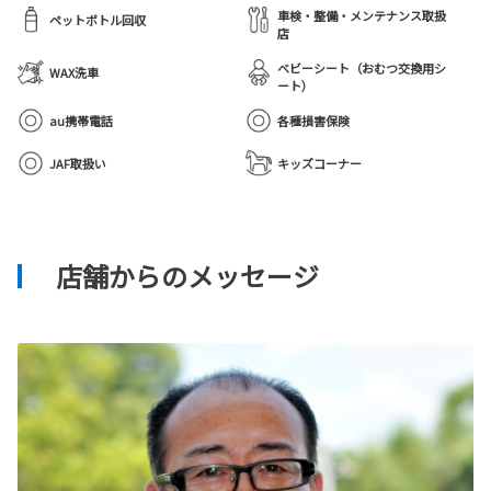
車検・整備・メンテナンス取扱
ペットボトル回収
店
ベビーシート（おむつ交換用シ
WAX洗車
ート）
au携帯電話
各種損害保険
JAF取扱い
キッズコーナー
店舗からのメッセージ