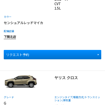
CVT
1.5L
カラー
センシュアルレッドマイカ
配備店舗
下関北店
リクエスト予約
ヤリス クロス
グレード
エンジンタイプ
/駆動方式/
トランスミッ
ション
/排気量
G