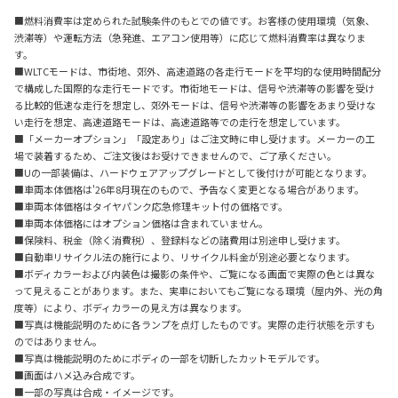
■燃料消費率は定められた試験条件のもとでの値です。お客様の使用環境（気象、
渋滞等）や運転方法（急発進、エアコン使用等）に応じて燃料消費率は異なりま
す。
■WLTCモードは、市街地、郊外、高速道路の各走行モードを平均的な使用時間配分
で構成した国際的な走行モードです。市街地モードは、信号や渋滞等の影響を受け
る比較的低速な走行を想定し、郊外モードは、信号や渋滞等の影響をあまり受けな
い走行を想定、高速道路モードは、高速道路等での走行を想定しています。
■「メーカーオプション」「設定あり」はご注文時に申し受けます。メーカーの工
場で装着するため、ご注文後はお受けできませんので、ご了承ください。
■Uの一部装備は、ハードウェアアップグレードとして後付けが可能となります。
■車両本体価格は'26年8月現在のもので、予告なく変更となる場合があります。
■車両本体価格はタイヤパンク応急修理キット付の価格です。
■車両本体価格にはオプション価格は含まれていません。
■保険料、税金（除く消費税）、登録料などの諸費用は別途申し受けます。
■自動車リサイクル法の施行により、リサイクル料金が別途必要となります。
■ボディカラーおよび内装色は撮影の条件や、ご覧になる画面で実際の色とは異な
って見えることがあります。また、実車においてもご覧になる環境（屋内外、光の角
度等）により、ボディカラーの見え方は異なります。
■写真は機能説明のために各ランプを点灯したものです。実際の走行状態を示すも
のではありません。
■写真は機能説明のためにボディの一部を切断したカットモデルです。
■画面はハメ込み合成です。
■一部の写真は合成・イメージです。