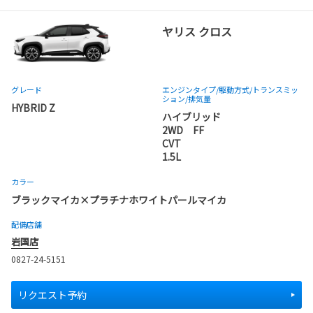
ヤリス クロス
グレード
エンジンタイプ
/駆動方式/
トランスミッ
ション
/排気量
HYBRID Z
ハイブリッド
2WD FF
CVT
1.5L
カラー
ブラックマイカ×プラチナホワイトパールマイカ
配備店舗
岩国店
0827-24-5151
リクエスト予約