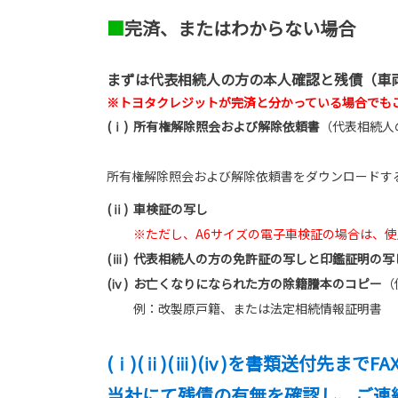
■
完済、またはわからない場合
まずは代表相続人の方の本人確認と残債（車
※トヨタクレジットが完済と分かっている場合でも
(ⅰ)
所有権解除照会および解除依頼書
（代表相続人
所有権解除照会および解除依頼書をダウンロードす
(ⅱ)
車検証の写し
※ただし、A6サイズの電子車検証の場合は、
(ⅲ)
代表相続人の方の免許証の写しと印鑑証明の写
(ⅳ)
お亡くなりになられた方の除籍謄本のコピー
（
例：改製原戸籍、または法定相続情報証明書
(ⅰ)(ⅱ)(ⅲ)(ⅳ)を書類送付先までFA
当社にて残債の有無を確認し、ご連