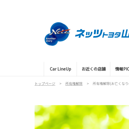
Car LineUp
お近くの店舗
情報PIC
トップページ
所有権解除
所有権解除(お亡くなり