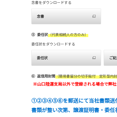
念書をダウンロードする
念書
⑤
委任状
（代表相続人の方のみ）
委任状をダウンロードする
委任状
ご記
⑥
返信用封筒
（簡易書留分の切手貼付 定形型内封
※
山口陸運支局以外で登録される場合で弊社
①②③④⑤⑥を郵送にて当社書類送
書類が整い次第、譲渡証明書・委任