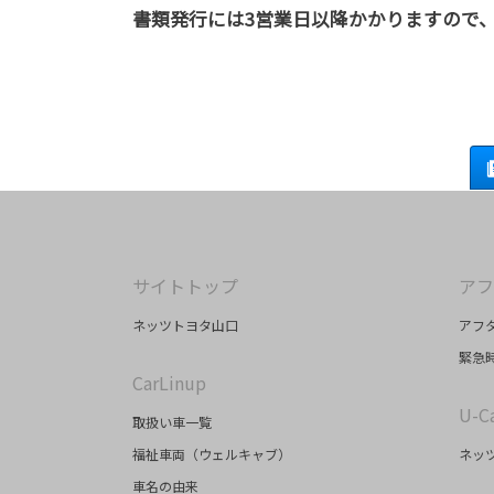
書類発行には3営業日以降かかりますので
サイトトップ
アフ
ネッツトヨタ山口
アフ
緊急時
CarLinup
U-C
取扱い車一覧
福祉車両（ウェルキャブ）
ネッツ
車名の由来