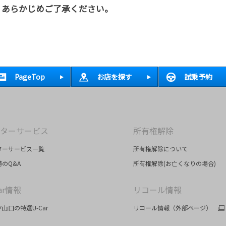
、あらかじめご了承ください。
PageTop
お店を探す
試乗予約
ターサービス
所有権解除
ターサービス一覧
所有権解除について
のQ&A
所有権解除(お亡くなりの場合)
ar情報
リコール情報
山口の特選U-Car
リコール情報（外部ページ）