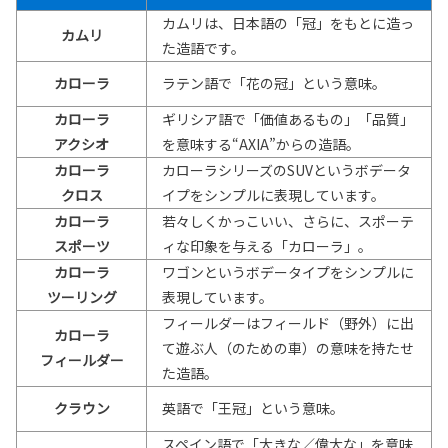
カムリは、日本語の「冠」をもとに造っ
カムリ
た造語です。
カローラ
ラテン語で「花の冠」という意味。
カローラ
ギリシア語で「価値あるもの」「品質」
アクシオ
を意味する“AXIA”からの造語。
カローラ
カローラシリーズのSUVというボデータ
クロス
イプをシンプルに表現しています。
カローラ
若々しくかっこいい、さらに、スポーテ
スポーツ
ィな印象を与える「カローラ」。
カローラ
ワゴンというボデータイプをシンプルに
ツーリング
表現しています。
フィールダーはフィールド（野外）に出
カローラ
て遊ぶ人（のための車）の意味を持たせ
フィールダー
た造語。
クラウン
英語で「王冠」という意味。
スペイン語で「大きな／偉大な」を意味