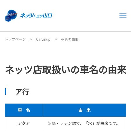
トップページ
CarLinup
車名の由来
ネッツ店取扱いの車名の由来
ア行
車 名
由 来
アクア
英語・ラテン語で、「水」が由来です。