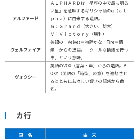
ＡＬＰＨＡＲＤは「星座の中で最も明る
い星」を意味するギリシャ語のα（ａｌ
アルファード
ｐｈａ）に由来する造語。
Ｇ：Ｇｒａｎｄ（大きい、雄大）
Ｖ：Ｖｉｃｔｏｒｙ（勝利）
英語の Velvet＝物静かな Fire＝情
ヴェルファイア
熱 からの造語。「クールな情熱を持つ
車」という意味。
英語のVOX（言葉・声）からの造語。B
OXY（英語の「箱型」の意）を連想させ
ヴォクシー
るとともに若々しい響きの語感から命
名。
カ行
車 名
由 来