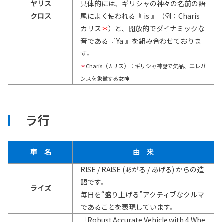
ヤリス
具体的には、ギリシャの神々の名前の語
クロス
尾によく使われる『 is 』（例：Charis
カリス
＊
）と、開放的でダイナミックな
音である『 Ya 』を組み合わせておりま
す。
＊
Charis（カリス）：ギリシャ神話で気品、エレガ
ンスを象徴する女神
ラ行
車 名
由 来
RISE / RAISE (あがる / あげる) からの造
語です。
ライズ
毎日を“盛り上げる”アクティブなクルマ
であることを表現しています。
「Robust Accurate Vehicle with 4 Whe