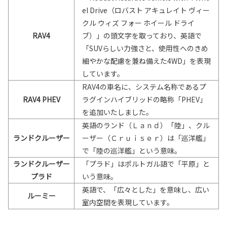
el Drive（ロバスト アキュレイト ヴィー
クル ウィズ フォー ホイール ドライ
RAV4
ブ）」の頭文字を取っており、英語で
「SUVらしい力強さと、使用性へのきめ
細やかな配慮を兼ね備えた4WD」を表現
しています。
RAV4の車名に、システム名称であるプ
RAV4 PHEV
ラグインハイブリッドの略称「PHEV」
を追加いたしました。
英語のランド（Ｌａｎｄ）「陸」、クル
ランドクルーザー
ーザー（Ｃｒｕｉｓｅｒ）は「巡洋艦」
で「陸の巡洋艦」という意味。
ランドクルーザー
「プラド」はポルトガル語で「平原」と
プラド
いう意味。
英語で、「広々とした」を意味し、広い
ルーミー
室内空間を表現しています。