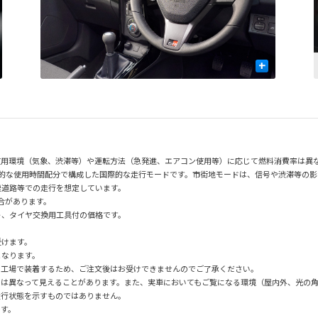
+
使用環境（気象、渋滞等）や運転方法（急発進、エアコン使用等）に応じて燃料消費率は異
均的な使用時間配分で構成した国際的な走行モードです。市街地モードは、信号や渋滞等の
速道路等での走行を想定しています。
場合があります。
ト、タイヤ交換用工具付の価格です。
。
受けます。
となります。
の工場で装着するため、ご注文後はお受けできませんのでご了承ください。
とは異なって見えることがあります。また、実車においてもご覧になる環境（屋内外、光の
走行状態を示すものではありません。
です。