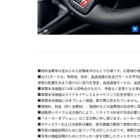
+
■燃料消費率は定められた試験条件のもとでの値です。お客様の
■WLTCモードは、市街地、郊外、高速道路の各走行モードを平
滞等の影響をあまり受けない走行を想定、高速道路モードは、高
■車両本体価格は'24年12月時点のもので、予告なく変更となる
■車両本体価格はスペアタイヤレス＆タイヤパンク応急修理セッ
■車両本体価格にはオプション価格、取付費は含まれていません
■保険料、税金（除く消費税）、登録料などの諸費用は別途申し
■自動車リサイクル法の施行により、リサイクル料金が別途必要
■「メーカーオプション」はご注文時に申し受けます。メーカー
■ボディカラーおよび内装色は撮影、表示画面の関係で実際の色
■写真は機能説明のために各ランプを点灯したものです。実際の
■写真は機能説明のためにボディの一部を切断したカットモデル