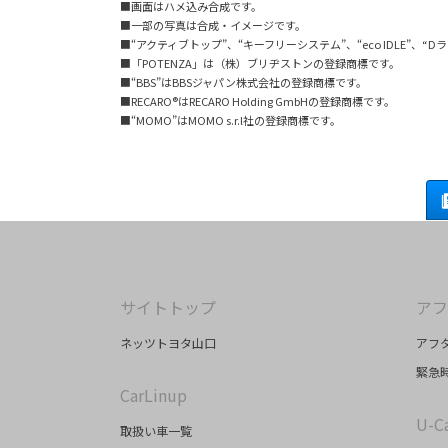
■画面はハメ込み合成です。
■一部の写真は合成・イメージです。
■“アクティブトップ”、“キーフリーシステム”、“eco IDLE”、“
■「POTENZA」は（株）ブリヂストンの登録商標です。
■“BBS”はBBSジャパン株式会社の登録商標です。
■RECARO®はRECARO Holding GmbHの登録商標です。
■“MOMO”はMOMO s.r.l社の登録商標です。
サイトトップ
アフ
ネッツトヨタ山口
アフ
緊急時
CarLinup
U-C
取扱い車一覧