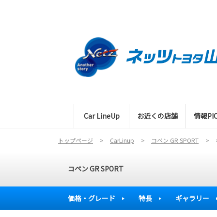
Car LineUp
お近くの店舗
情報PIC
トップページ
CarLinup
コペン GR SPORT
コペン GR SPORT
価格・グレード
特長
ギャラリー