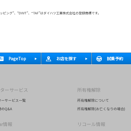
Dラッピング”、“DVVT”、“TAF”はダイハツ工業株式会社の登録商標です。
PageTop
お店を探す
試乗予約
ターサービス
所有権解除
ターサービス一覧
所有権解除について
のQ&A
所有権解除(お亡くなりの場合)
ar情報
リコール情報