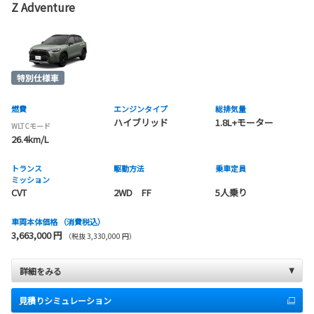
Z Adventure
燃費
エンジンタイプ
総排気量
ハイブリッド
1.8L+モーター
WLTCモード
26.4km/L
トランス
駆動方法
乗車定員
ミッション
CVT
2WD FF
5人乗り
車両本体価格
（消費税込）
3,663,000 円
（税抜 3,330,000 円）
詳細をみる
見積りシミュレーション