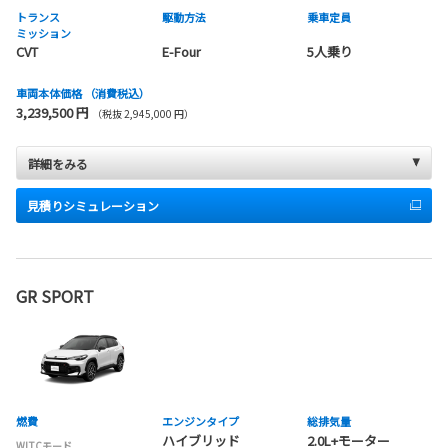
トランス
駆動方法
乗車定員
ミッション
CVT
E-Four
5人乗り
車両本体価格
（消費税込）
3,239,500 円
（税抜 2,945,000 円）
詳細をみる
見積りシミュレーション
GR SPORT
燃費
エンジンタイプ
総排気量
ハイブリッド
2.0L+モーター
WLTCモード