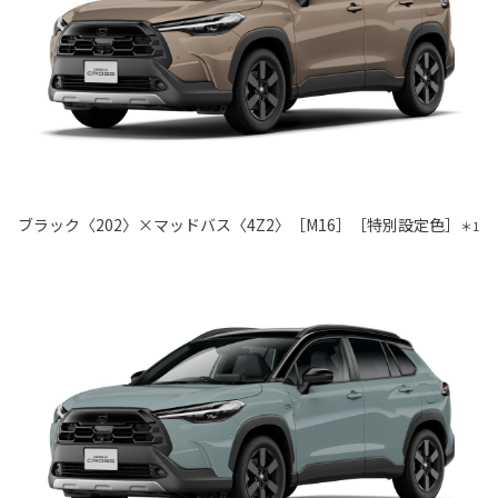
ブラック〈202〉×マッドバス〈4Z2〉［M16］［特別設定色］
＊1