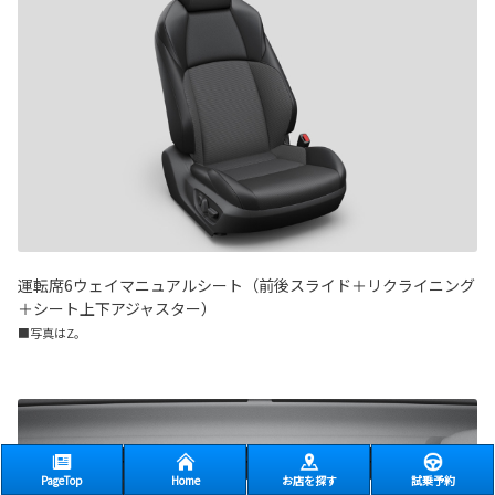
運転席6ウェイマニュアルシート（前後スライド＋リクライニング
＋シート上下アジャスター）
■写真はZ。
PageTop
Home
お店を探す
試乗予約