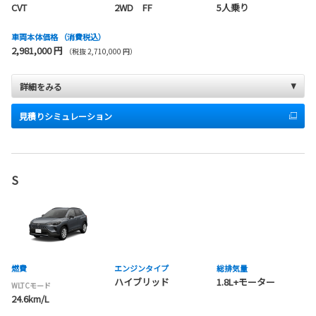
CVT
2WD FF
5人乗り
車両本体価格
（消費税込）
2,981,000 円
（税抜 2,710,000 円）
詳細をみる
見積りシミュレーション
S
燃費
エンジンタイプ
総排気量
ハイブリッド
1.8L+モーター
WLTCモード
24.6km/L