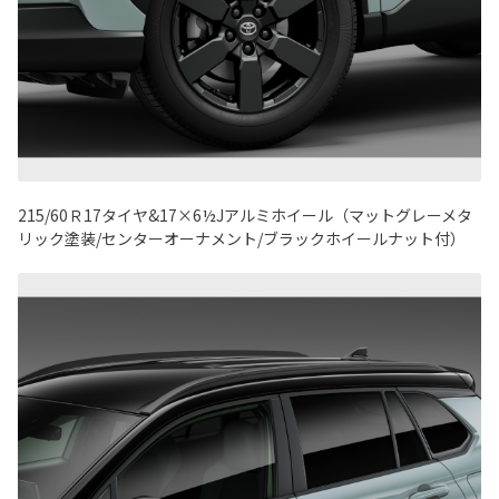
215/60Ｒ17タイヤ&17×6½Jアルミホイール（マットグレーメタ
リック塗装/センターオーナメント/ブラックホイールナット付）