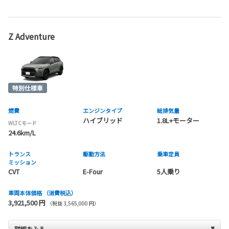
Z Adventure
燃費
エンジンタイプ
総排気量
ハイブリッド
1.8L+モーター
WLTCモード
24.6km/L
トランス
駆動方法
乗車定員
ミッション
CVT
E-Four
5人乗り
車両本体価格
（消費税込）
3,921,500 円
（税抜 3,565,000 円）
詳細をみる