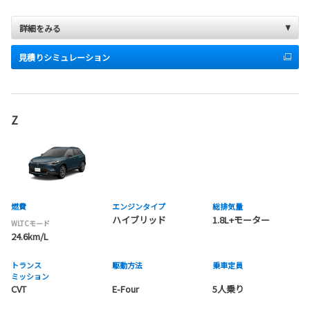
詳細をみる
見積りシミュレーション
Z
燃費
エンジンタイプ
総排気量
ハイブリッド
1.8L+モーター
WLTCモード
24.6km/L
トランス
駆動方法
乗車定員
ミッション
CVT
E-Four
5人乗り