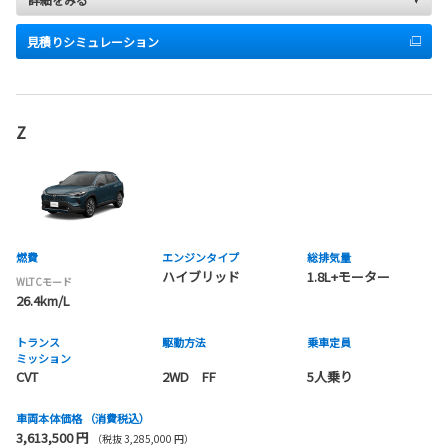
見積りシミュレーション
Z
燃費
エンジンタイプ
総排気量
ハイブリッド
1.8L+モーター
WLTCモード
26.4km/L
トランス
駆動方法
乗車定員
ミッション
CVT
2WD FF
5人乗り
車両本体価格
（消費税込）
3,613,500 円
（税抜 3,285,000 円）