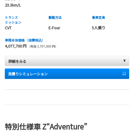
23.3km/L
トランス
駆動方法
乗車定員
ミッション
CVT
E-Four
5人乗り
車両本体価格
（消費税込）
4,077,700 円
（税抜 3,707,000 円）
詳細をみる
見積りシミュレーション
特別仕様車 Z“Adventure”