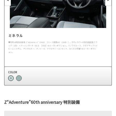
ミネラル
■写真は特別仕様車 Z“Adventure”（2WD）［ベース車両はZ（2WD）］。ボディカラーの特別設定色ブラ
ック〈202〉×アーバンカーキ〈6X3〉［M21］はメーカーオプション。パノラマルーフ、アダプティブハイ
ビームシステム、デジタルキー、ナノイーX、アクセサリーコンセント、おくだけ充電®︎はメーカーオプシ
ョン。
COLOR
Z“Adventure”60th anniversary 特別装備