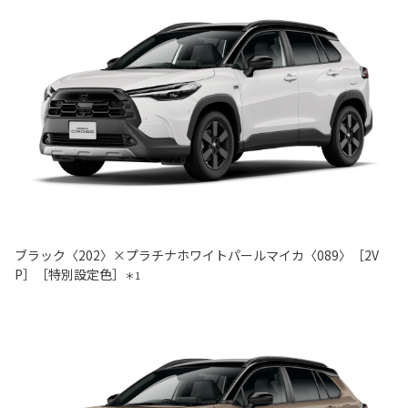
ブラック〈202〉×プラチナホワイトパールマイカ〈089〉［2V
P］［特別設定色］
＊1