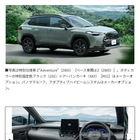
■写真は特別仕様車 Z“Adventure”（2WD）［ベース車両はZ（2WD）］。ボディカ
ラーの特別設定色ブラック〈202〉×アーバンカーキ〈6X3〉［M21］はメーカーオ
プション。パノラマルーフ、アダプティブハイビームシステムはメーカーオプショ
ン。