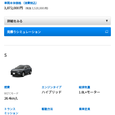
車両本体価格
（消費税込）
3,872,000 円
（税抜 3,520,000 円）
詳細をみる
見積りシミュレーション
S
燃費
エンジンタイプ
総排気量
ハイブリッド
1.8L+モーター
WLTCモード
26.4km/L
トランス
駆動方法
乗車定員
ミッション