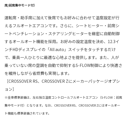
席/前席集中モード付）
運転席・助手席に加えて後席でもお好みに合わせて温度設定が行
えるフルオートエアコンです。さらに、シートヒーター・前席シ
ートベンチレーション・ステアリングヒーターを緻密に自動制御
するオールオート機能を採用。お好みの設定温度を決め、12.3イ
ンチHDディスプレイの「All auto」スイッチをタッチするだけ
で、乗員一人ひとりに最適な心地よさを提供します。また、人が
乗っていない席の空調を自動で抑制するS-FLOW制御により快適さ
を維持しながら省燃費も実現します。
［CROSSOVER RS、CROSSOVER Zにメーカーパッケージオプシ
ョン］
※全車標準装備は、︎左右独立温度コントロールフルオートエアコン（S-FLOW：前席
集中モード付）となります。なお、CROSSOVER RS、CROSSOVER Zにはオールオー
ト機能も標準装備されています。