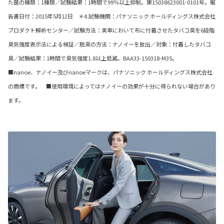
た菌の種類：1種類／試験結果：1時間で99％以上抑制。第15038623001-0101号。報
告書日付：2015年5月12日 ＊4.試験機関：パナソニック ホールディングス株式会社
プロダクト解析センター／試験方法：実車において布に付着させたタバコ臭を6段階
臭気強度表示法による検証／脱臭の方法：ナノイーを放出／対象：付着したタバコ
臭／試験結果：1時間で臭気強度1.8以上低減。BAA33-150318-M35。
■nanoe、ナノイー及びnanoeマークは、パナソニック ホールディングス株式会社
の商標です。 ■使用環境によってはナノイーの効果が十分に得られない場合があり
ます。