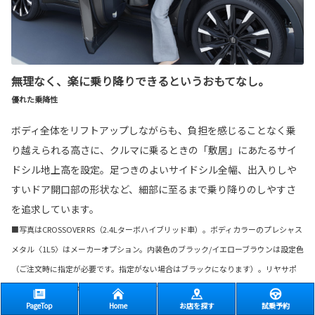
無理なく、楽に乗り降りできるというおもてなし。
優れた乗降性
ボディ全体をリフトアップしながらも、負担を感じることなく乗
り越えられる高さに、クルマに乗るときの「敷居」にあたるサイ
ドシル地上高を設定。足つきのよいサイドシル全幅、出入りしや
すいドア開口部の形状など、細部に至るまで乗り降りのしやすさ
を追求しています。
■写真はCROSSOVER RS（2.4Lターボハイブリッド車）。ボディカラーのプレシャス
メタル〈1L5〉はメーカーオプション。内装色のブラック/イエローブラウンは設定色
（ご注文時に指定が必要です。指定がない場合はブラックになります）。リヤサポ
ートパッケージはメーカーパッケージオプション。
PageTop
Home
お店を探す
試乗予約