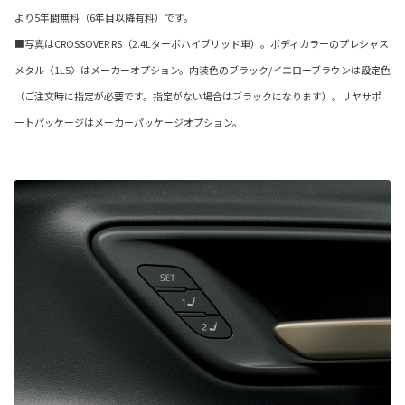
より5年間無料（6年目以降有料）です。
■写真はCROSSOVER RS（2.4Lターボハイブリッド車）。ボディカラーのプレシャス
メタル〈1L5〉はメーカーオプション。内装色のブラック/イエローブラウンは設定色
（ご注文時に指定が必要です。指定がない場合はブラックになります）。リヤサポ
ートパッケージはメーカーパッケージオプション。