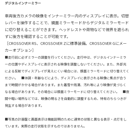
デジタルインナーミラー
車両後方カメラの映像をインナーミラー内のディスプレイに表示。切替
レバーを操作することで、鏡面ミラーモードからデジタルミラーモード
に切り替えることができます。ヘッドレストや荷物などで視界を遮られ
ずに後方を確認することが可能です。
［CROSSOVER RS、CROSSOVER Zに標準装備。CROSSOVER Gにメー
カーオプション］
■走行前に必ずミラーの調整を行ってください。走行中は、デジタルインナーミラ
ーの位置やディスプレイに表示される映像を調整しないでください。また、外部光
による反射でディスプレイが見えにくい場合には、鏡面ミラーモードに切り替えてく
ださい。 ■体調・年齢などにより、ディスプレイに表示される映像に焦点が合う
まで時間がかかる場合があります。また着雪や雨滴、汚れ等により映像が見づらく
なる場合があります。その場合には鏡面ミラーモードに切り替えてください。 ■夜
間や暗い場所などでは、映像の明るさを自動的に調整するため、特有のちらつきが
発生する場合があります。
■写真の計器盤と画面表示は機能説明のために通常の状態と異なる表示・点灯をし
ています。実際の走行状態を示すものではありません。