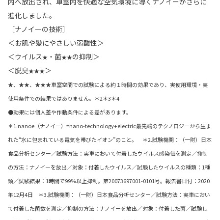
内へ放出され、車室内を快適な空気環境に導くナノイーがさらに
進化しました。
［ナノイーの技術］
＜お肌や髪にやさしい弱酸性＞
＜ウイルス
・菌
の抑制＞
★
★★
＜脱臭
＞
★★★
★、★★、★★★車室空間での試験による約１時間の効果であり、実使用環境・実
使用条件での結果ではありません。＊2＊3＊4
●効果には個人差や作動条件による差があります。
＊1.nanoe（ナノイー）=nano-technology+electric最先端のテクノロジーから生ま
れた“水に包まれている電気を帯びたイオン”のこと。 ＊2.試験機関：（一財）日本
食品分析センター／試験方法：実車において付着したウイルス感染価を測定／抑制
の方法：ナノイーを放出／対象：付着したウイルス／試験したウイルスの種類：1種
類／試験結果：1時間で99％以上抑制。第20073697001-0101号。報告書日付：2020
年12月4日 ＊3.試験機関：（一財）日本食品分析センター／試験方法：実車におい
て付着した菌数を測定／抑制の方法：ナノイーを放出／対象：付着した菌／試験し