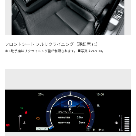
フロントシート フルリクライニング（運転席
）
＊1
＊1.助手席はリクライニング量が制限されます。■写真はVAN DX。