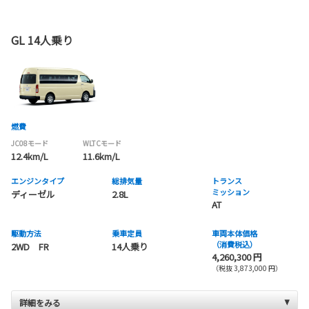
GL 14人乗り
燃費
JC08モード
WLTCモード
12.4km/L
11.6km/L
エンジンタイプ
総排気量
トランス
ミッション
ディーゼル
2.8L
AT
駆動方法
乗車定員
車両本体価格
（消費税込）
2WD FR
14人乗り
4,260,300 円
（税抜 3,873,000 円）
詳細をみる