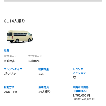
GL 14人乗り
燃費
JC08モード
WLTCモード
9.4km/L
8.8km/L
エンジンタイプ
総排気量
トランス
ミッション
ガソリン
2.7L
AT
駆動方法
乗車定員
車両本体価格
（消費税込）
2WD FR
14人乗り
3,762,000 円
（税抜 3,420,000 円）