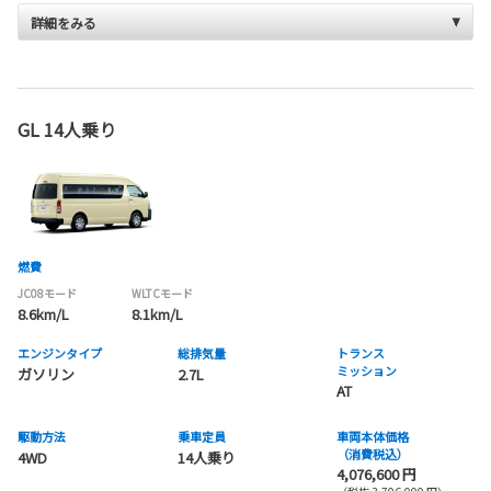
詳細をみる
GL 14人乗り
燃費
JC08モード
WLTCモード
8.6km/L
8.1km/L
エンジンタイプ
総排気量
トランス
ミッション
ガソリン
2.7L
AT
駆動方法
乗車定員
車両本体価格
（消費税込）
4WD
14人乗り
4,076,600 円