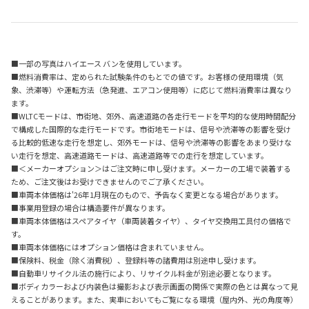
■一部の写真はハイエース バンを使用しています。
■燃料消費率は、定められた試験条件のもとでの値です。お客様の使用環境（気
象、渋滞等）や運転方法（急発進、エアコン使用等）に応じて燃料消費率は異なり
ます。
■WLTCモードは、市街地、郊外、高速道路の各走行モードを平均的な使用時間配分
で構成した国際的な走行モードです。市街地モードは、信号や渋滞等の影響を受け
る比較的低速な走行を想定し、郊外モードは、信号や渋滞等の影響をあまり受けな
い走行を想定、高速道路モードは、高速道路等での走行を想定しています。
■＜メーカーオプション＞はご注文時に申し受けます。メーカーの工場で装着する
ため、ご注文後はお受けできませんのでご了承ください。
■車両本体価格は'26年1月現在のもので、予告なく変更となる場合があります。
■事業用登録の場合は構造要件が異なります。
■車両本体価格はスペアタイヤ（車両装着タイヤ）、タイヤ交換用工具付の価格で
す。
■車両本体価格にはオプション価格は含まれていません。
■保険料、税金（除く消費税）、登録料等の諸費用は別途申し受けます。
■自動車リサイクル法の施行により、リサイクル料金が別途必要となります。
■ボディカラーおよび内装色は撮影および表示画面の関係で実際の色とは異なって見
えることがあります。また、実車においてもご覧になる環境（屋内外、光の角度等）