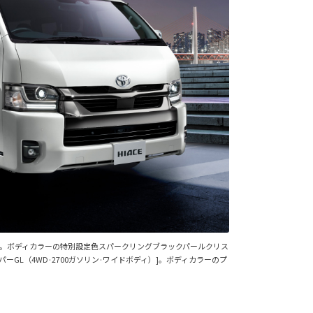
準ボディ）]。ボディカラーの特別設定色スパークリングブラックパールクリス
ーパーGL（4WD·2700ガソリン·ワイドボディ）]。ボディカラーのプ