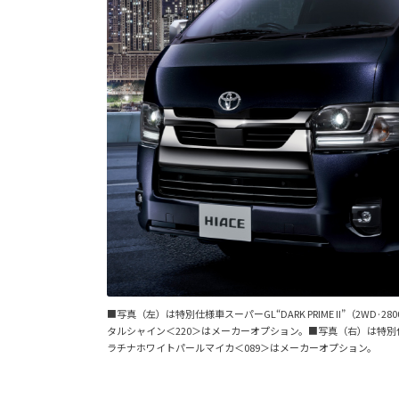
■写真（左）は特別仕様車スーパーGL“DARK PRIME II”（2
タルシャイン＜220＞はメーカーオプション。■写真（右）は特別仕様車ス
ラチナホワイトパールマイカ＜089＞はメーカーオプション。