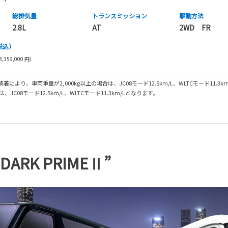
総排気量
トランス
ミッション
駆動方法
2.8L
AT
2WD FR
税込）
,359,000 円）
り、車両重量が2,000kg以上の場合は、JC08モード12.5km/L、WLTCモード11.3k
C08モード12.5km/L、WLTCモード11.3km/Lとなります。
RK PRIMEⅡ”