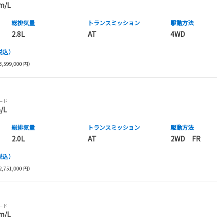
m/L
総排気量
トランス
ミッション
駆動方法
2.8L
AT
4WD
税込）
,599,000 円）
モード
/L
総排気量
トランス
ミッション
駆動方法
2.0L
AT
2WD FR
税込）
,751,000 円）
モード
m/L