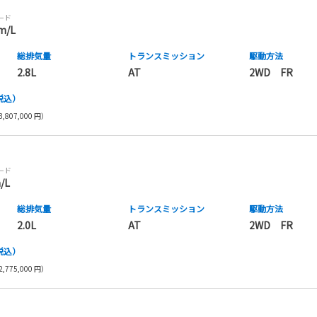
モード
m/L
総排気量
トランス
ミッション
駆動方法
2.8L
AT
2WD FR
税込）
,807,000 円）
モード
/L
総排気量
トランス
ミッション
駆動方法
2.0L
AT
2WD FR
税込）
,775,000 円）