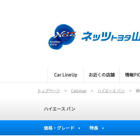
Car LineUp
お近くの店舗
情報PIC
トップページ
CarLinup
ハイエース バン
価
ハイエース バン
価格・グレード
特長