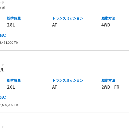
モード
m/L
総排気量
トランス
ミッション
駆動方法
2.8L
AT
4WD
税込）
,484,000 円）
モード
/L
総排気量
トランス
ミッション
駆動方法
2.0L
AT
2WD FR
税込）
,600,000 円）
モード