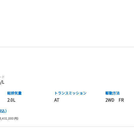
モード
/L
総排気量
トランス
ミッション
駆動方法
2.0L
AT
2WD FR
税込）
,431,000 円）