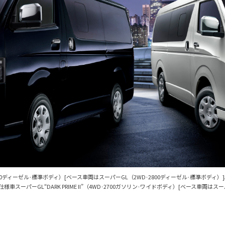
WD·2800ディーゼル·標準ボディ）[ベース車両はスーパーGL（2WD·2800ディーゼル·標
ーパーGL“DARK PRIME II”（4WD·2700ガソリン·ワイドボディ）[ベース車両はス