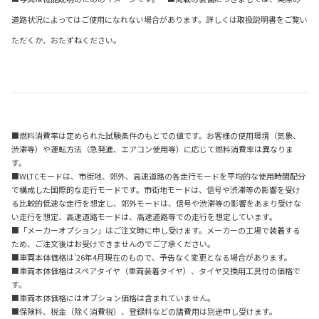
道路状況によってはご使用になれない場合があります。詳しくは取扱説明書をご覧い
ただくか、おたずねください。
■燃料消費率は定められた試験条件のもとでの値です。お客様の使用環境（気象、
渋滞等）や運転方法（急発進、エアコン使用等）に応じて燃料消費率は異なりま
す。
■WLTCモードは、市街地、郊外、高速道路の各走行モードを平均的な使用時間配分
で構成した国際的な走行モードです。市街地モードは、信号や渋滞等の影響を受け
る比較的低速な走行を想定し、郊外モードは、信号や渋滞等の影響をあまり受けな
い走行を想定、高速道路モードは、高速道路等での走行を想定しています。
■「メーカーオプション」はご注文時に申し受けます。メーカーの工場で装着する
ため、ご注文後はお受けできませんのでご了承ください。
■車両本体価格は'26年4月現在のもので、予告なく変更となる場合があります。
■車両本体価格はスペアタイヤ（車両装着タイヤ）、タイヤ交換用工具付の価格で
す。
■車両本体価格にはオプション価格は含まれていません。
■保険料、税金（除く消費税）、登録料などの諸費用は別途申し受けます。