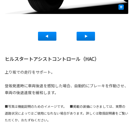
+
ト
■
■詳
ヒルスタートアシストコントロール（HAC）
上り坂での走行をサポート。
登坂発進時に車両後退を感知した場合、自動的にブレーキを作動させ、
車両の後退速度を緩和します。
■写真は機能説明のためのイメージです。 ■掲載の装備につきましては、実際の
道路状況によってはご使用になれない場合があります。詳しくは取扱説明書をご覧い
ただくか、おたずねください。