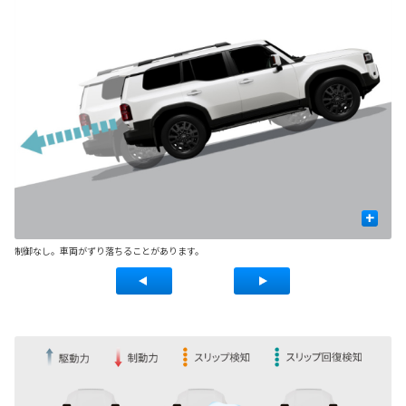
+
制御なし。車両がずり落ちることがあります。
制