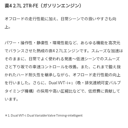
直4 2.7L 2TR-FE（ガソリンエンジン）
オフロードの走行性能に加え、日常シーンでの扱いやすさも向
上。
パワー・操作性・静粛性・環境性能など、あらゆる機能を高次元
でバランスさせた熟成の直4 2.7Lエンジンです。スムーズな加速は
そのままに、日常でよく使われる発進〜低速シーンでのスムーズ
さと下り坂での車速コントロールを改善。また、これまで鍛え抜
かれたハード耐久性を継承しながら、オフロード走行性能の向上
を行いました。さらに、Dual VVT-i
（吸・排気連続可変バルブ
＊1
タイミング機構）の採用や高い圧縮比などで、低燃費に貢献して
います。
＊1. Dual VVT-i: Dual Variable Valve Timing-intelligent