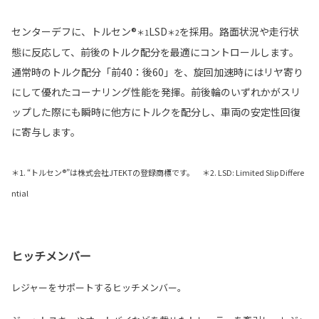
センターデフに、トルセン®
LSD
を採用。路面状況や走行状
＊1
＊2
態に反応して、前後のトルク配分を最適にコントロールします。
通常時のトルク配分「前40：後60」を、旋回加速時にはリヤ寄り
にして優れたコーナリング性能を発揮。前後輪のいずれかがスリ
ップした際にも瞬時に他方にトルクを配分し、車両の安定性回復
に寄与します。
＊1. “トルセン®”は株式会社JTEKTの登録商標です。 ＊2. LSD: Limited Slip Differe
ntial
ヒッチメンバー
レジャーをサポートするヒッチメンバー。