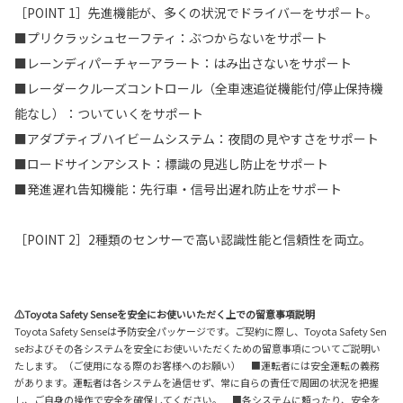
［POINT 1］先進機能が、多くの状況でドライバーをサポート。
■プリクラッシュセーフティ：ぶつからないをサポート
■レーンディパーチャーアラート：はみ出さないをサポート
■レーダークルーズコントロール（全車速追従機能付/停止保持機
能なし）：ついていくをサポート
■アダプティブハイビームシステム：夜間の見やすさをサポート
■ロードサインアシスト：標識の見逃し防止をサポート
■発進遅れ告知機能：先行車・信号出遅れ防止をサポート
［POINT 2］2種類のセンサーで高い認識性能と信頼性を両立。
⚠Toyota Safety Senseを安全にお使いいただく上での留意事項説明
Toyota Safety Senseは予防安全パッケージです。ご契約に際し、Toyota Safety Sen
seおよびその各システムを安全にお使いいただくための留意事項についてご説明い
たします。（ご使用になる際のお客様へのお願い） ■運転者には安全運転の義務
があります。運転者は各システムを過信せず、常に自らの責任で周囲の状況を把握
し、ご自身の操作で安全を確保してください。 ■各システムに頼ったり、安全を