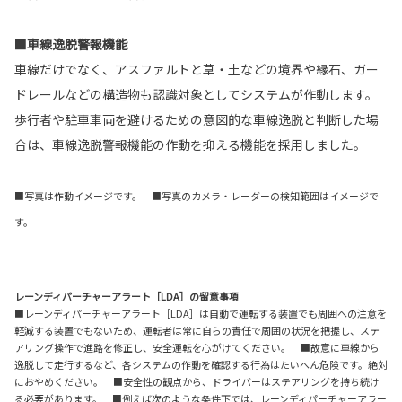
■車線逸脱警報機能
車線だけでなく、アスファルトと草・土などの境界や縁石、ガー
ドレールなどの構造物も認識対象としてシステムが作動します。
歩行者や駐車車両を避けるための意図的な車線逸脱と判断した場
合は、車線逸脱警報機能の作動を抑える機能を採用しました。
■写真は作動イメージです。 ■写真のカメラ・レーダーの検知範囲はイメージで
す。
レーンディパーチャーアラート［LDA］の留意事項
■レーンディパーチャーアラート［LDA］は自動で運転する装置でも周囲への注意を
軽減する装置でもないため、運転者は常に自らの責任で周囲の状況を把握し、ステ
アリング操作で進路を修正し、安全運転を心がけてください。 ■故意に車線から
逸脱して走行するなど、各システムの作動を確認する行為はたいへん危険です。絶対
におやめください。 ■安全性の観点から、ドライバーはステアリングを持ち続け
る必要があります。 ■例えば次のような条件下では、レーンディパーチャーアラー