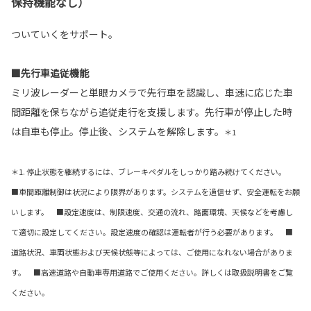
保持機能なし）
ついていくをサポート。
■先行車追従機能
ミリ波レーダーと単眼カメラで先行車を認識し、車速に応じた車
間距離を保ちながら追従走行を支援します。先行車が停止した時
は自車も停止。停止後、システムを解除します。
＊1
＊1. 停止状態を継続するには、ブレーキペダルをしっかり踏み続けてください。
■車間距離制御は状況により限界があります。システムを過信せず、安全運転をお願
いします。 ■設定速度は、制限速度、交通の流れ、路面環境、天候などを考慮し
て適切に設定してください。設定速度の確認は運転者が行う必要があります。 ■
道路状況、車両状態および天候状態等によっては、ご使用になれない場合がありま
す。 ■高速道路や自動車専用道路でご使用ください。詳しくは取扱説明書をご覧
ください。