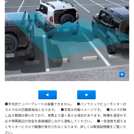
+
作
■字光式ナンバープレートは装着できません。 ■パノラミックビューモニターの
カメラは30万画素相当となります。 ■写真は作動イメージです。 ■カメラが映
し出す範囲は限られており、実際より遠く見える場合があります。映像を過信せず、
必ず車両周辺の安全を直接確認しながら運転してください。 ■一定速度を超える
とモニターにカメラ画像が表示されなくなります。詳しくは取扱説明書をご覧くだ
さい。