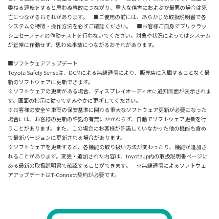
委ねる運転をすると思わぬ事故につながり、重大な傷害におよぶか最悪の場合は死
亡につながるおそれがあります。 ■ご使用の前には、あらかじめ取扱説明書で各
システムの特徴・操作方法を必ずご確認ください。 ■お客様ご自身でプリクラッ
シュセーフティの作動テストを行わないでください。対象や状況によってはシステム
が正常に作動せず、思わぬ事故につながるおそれがあります。
■ソフトウェアアップデート
Toyota Safety Senseは、DCMによる無線通信により、販売店に入庫することなく最
新のソフトウェアに更新できます。
※ソフトウェアの更新がある場合、ディスプレイオーディオに通知画面が表示されま
す。画面の指示に従ってすみやかに更新してください。
※お客様の安全や車両の保安基準に関わる重大なソフトウェア更新が必要になった
場合には、お客様の更新の許諾の有無にかかわらず、自動でソフトウェア更新を行
うことがあります。また、この場合にお客様が許諾していなかった他の機能も含め
て最新バージョンに更新される場合があります。
※ソフトウェアを更新すると、各機能の取り扱い方法が変わったり、機能が追加さ
れることがあります。変更・追加された内容は、toyota.jp内の取扱説明書ページに
ある最新の取扱説明書で確認することができます。 ※無線通信によるソフトウェ
アアップデートはT-Connect契約が必要です。