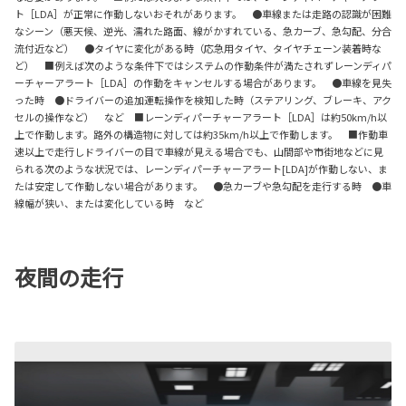
ト［LDA］が正常に作動しないおそれがあります。 ●車線または走路の認識が困難
なシーン（悪天候、逆光、濡れた路面、線がかすれている、急カーブ、急勾配、分合
流付近など） ●タイヤに変化がある時（応急用タイヤ、タイヤチェーン装着時な
ど） ■例えば次のような条件下ではシステムの作動条件が満たされずレーンディパ
ーチャーアラート［LDA］の作動をキャンセルする場合があります。 ●車線を見失
った時 ●ドライバーの追加運転操作を検知した時（ステアリング、ブレーキ、アク
セルの操作など） など ■レーンディパーチャーアラート［LDA］は約50km/h以
上で作動します。路外の構造物に対しては約35km/h以上で作動します。 ■作動車
速以上で走行しドライバーの目で車線が見える場合でも、山間部や市街地などに見
られる次のような状況では、レーンディパーチャーアラート[LDA]が作動しない、ま
たは安定して作動しない場合があります。 ●急カーブや急勾配を走行する時 ●車
線幅が狭い、または変化している時 など
夜間の走行