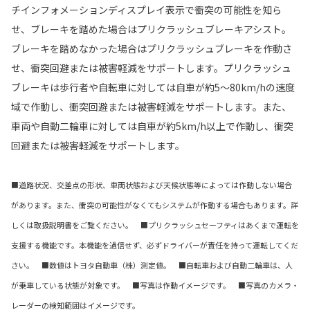
チインフォメーションディスプレイ表示で衝突の可能性を知ら
せ、ブレーキを踏めた場合はプリクラッシュブレーキアシスト。
ブレーキを踏めなかった場合はプリクラッシュブレーキを作動さ
せ、衝突回避または被害軽減をサポートします。プリクラッシュ
ブレーキは歩行者や自転車に対しては自車が約5～80km/hの速度
域で作動し、衝突回避または被害軽減をサポートします。また、
車両や自動二輪車に対しては自車が約5km/h以上で作動し、衝突
回避または被害軽減をサポートします。
■道路状況、交差点の形状、車両状態および天候状態等によっては作動しない場合
があります。また、衝突の可能性がなくてもシステムが作動する場合もあります。詳
しくは取扱説明書をご覧ください。 ■プリクラッシュセーフティはあくまで運転を
支援する機能です。本機能を過信せず、必ずドライバーが責任を持って運転してくだ
さい。 ■数値はトヨタ自動車（株）測定値。 ■自転車および自動二輪車は、人
が乗車している状態が対象です。 ■写真は作動イメージです。 ■写真のカメラ・
レーダーの検知範囲はイメージです。