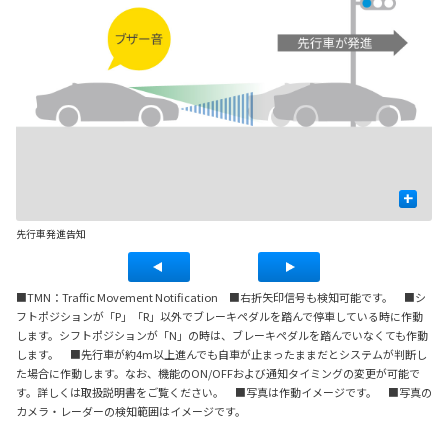
+
先行車発進告知
信
■TMN：Traffic Movement Notification ■右折矢印信号も検知可能です。 ■シ
フトポジションが「P」「R」以外でブレーキペダルを踏んで停車している時に作動
します。シフトポジションが「N」の時は、ブレーキペダルを踏んでいなくても作動
します。 ■先行車が約4m以上進んでも自車が止まったままだとシステムが判断し
た場合に作動します。なお、機能のON/OFFおよび通知タイミングの変更が可能で
す。詳しくは取扱説明書をご覧ください。 ■写真は作動イメージです。 ■写真の
カメラ・レーダーの検知範囲はイメージです。