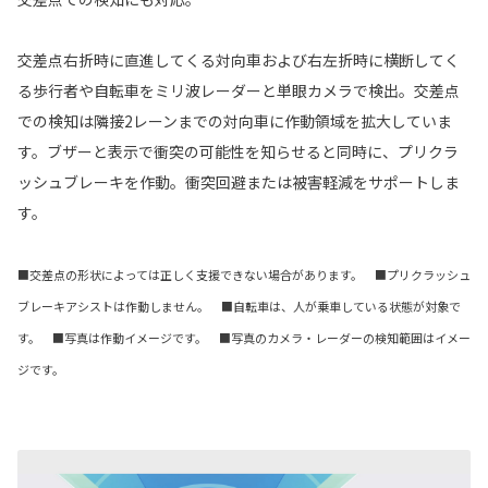
交差点右折時に直進してくる対向車および右左折時に横断してく
る歩行者や自転車をミリ波レーダーと単眼カメラで検出。交差点
での検知は隣接2レーンまでの対向車に作動領域を拡大していま
す。ブザーと表示で衝突の可能性を知らせると同時に、プリクラ
ッシュブレーキを作動。衝突回避または被害軽減をサポートしま
す。
■交差点の形状によっては正しく支援できない場合があります。 ■プリクラッシュ
ブレーキアシストは作動しません。 ■自転車は、人が乗車している状態が対象で
す。 ■写真は作動イメージです。 ■写真のカメラ・レーダーの検知範囲はイメー
ジです。