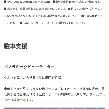
■AHS：Adaptive High-beam System ■自車速度約15km/h以上で作動します。
■道路状況、車両状態および天候状態等によっては、作動しない場合やご利用にな
れない場合があります。詳しくは取扱説明書をご覧ください。 ■写真は作動イメ
ージです。 ■写真のカメラ・レーダーの検知範囲はイメージです。
駐車支援
パノラミックビューモニター
クルマを真上から見るように周囲を確認。
車両を上から見たような映像をディスプレイオーディオ画面に表示。運
転席からの目視だけでは見にくい、車両周辺の状況をリアルタイムでし
っかり確認できます。