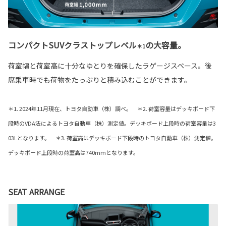
コンパクトSUVクラストップレベル
の大容量。
＊1
荷室幅と荷室高に十分なゆとりを確保したラゲージスペース。後
席乗車時でも荷物をたっぷりと積み込むことができます。
＊1. 2024年11月現在、トヨタ自動車（株）調べ。 ＊2. 荷室容量はデッキボード下
段時のVDA法によるトヨタ自動車（株）測定値。デッキボード上段時の荷室容量は3
03Lとなります。 ＊3. 荷室高はデッキボード下段時のトヨタ自動車（株）測定値。
デッキボード上段時の荷室高は740mmとなります。
SEAT ARRANGE