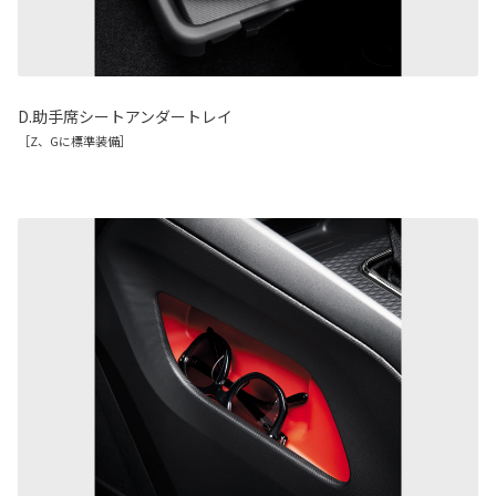
D.助手席シートアンダートレイ
［Z、Gに標準装備］