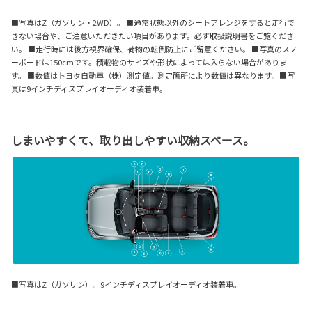
■写真はZ（ガソリン・2WD）。 ■通常状態以外のシートアレンジをすると走行で
きない場合や、ご注意いただきたい項目があります。必ず取扱説明書をご覧くださ
い。 ■走行時には後方視界確保、荷物の転倒防止にご留意ください。 ■写真のスノ
ーボードは150cmです。積載物のサイズや形状によっては入らない場合がありま
す。 ■数値はトヨタ自動車（株）測定値。測定箇所により数値は異なります。■写
真は9インチディスプレイオーディオ装着車。
しまいやすくて、取り出しやすい収納スペース。
■写真はZ（ガソリン）。9インチディスプレイオーディオ装着車。