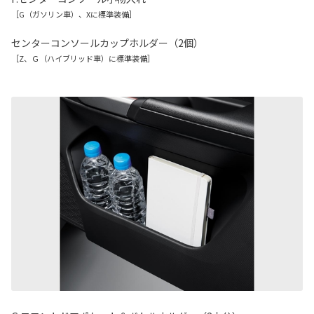
［G（ガソリン車）、Xに標準装備］
センターコンソールカップホルダー（2個）
［Z、Ｇ（ハイブリッド車）に標準装備］