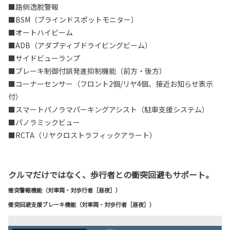
■路側逸脱警報
■BSM（ブラインドスポットモニター）
■オートハイビーム
■ADB（アダプティブドライビングビーム）
■サイドビューランプ
■ブレーキ制御付誤発進抑制機能（前方・後方）
■コーナーセンサー（フロント2個/リヤ4個、接近お知らせ表示
付）
■スマートパノラマパーキングアシスト（駐車支援システム）
■パノラミックビュー
■RCTA（リヤクロストラフィックアラート）
クルマだけではなく、歩行者との衝突回避もサポート。
衝突警報機能（対車両・対歩行者［昼夜］）
衝突回避支援ブレーキ機能（対車両・対歩行者［昼夜］）