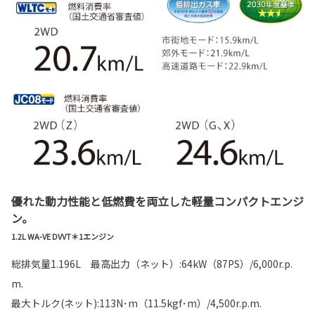
優れた動力性能と低燃費を両立した軽量コンパクトエンジ
ン。
1.2L WA-VE DVVT＊1エンジン
総排気量1.196L 最高出力（ネット）:64kW（87PS）/6,000r.p.
m.
最大トルク(ネット):113N･m（11.5kgf･m）/4,500r.p.m.