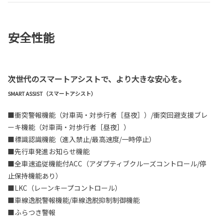
安全性能
次世代のスマートアシストで、より大きな安心を。
SMART ASSIST（スマートアシスト）
■衝突警報機能（対車両・対歩行者［昼夜］）/衝突回避支援ブレ
ーキ機能（対車両・対歩行者［昼夜］）
■標識認識機能（進入禁止/最高速度/一時停止）
■先行車発進お知らせ機能
■全車速追従機能付ACC（アダプティブクルーズコントロール/停
止保持機能あり）
■LKC（レーンキープコントロール）
■車線逸脱警報機能/車線逸脱抑制制御機能
■ふらつき警報