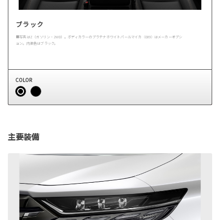
ブラック
■写真はZ（ガソリン・2WD）。ボディカラーのプラチナホワイトパールマイカ〈089〉はメーカーオプシ
ョン。内装色はブラック。
COLOR
主要装備