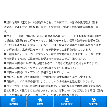
■燃料消費率は定められた試験条件のもとでの値です。お客様の使用環境（気象、
渋滞等）や運転方法（急発進、エアコン使用等）に応じて燃料消費率は異なりま
す。
■WLTCモードは、市街地、郊外、高速道路の各走行モードを平均的な使用時間配分
で構成した国際的な走行モードです。市街地モードは、信号や渋滞等の影響を受け
る比較的低速な走行を想定し、郊外モードは、信号や渋滞等の影響をあまり受けな
い走行を想定、高速道路モードは、高速道路等での走行を想定しています。
■「設定あり」「メーカーオプション」はご注文時に申し受けます。メーカーの工
場で装着するため、ご注文後はお受けできませんのでご了承ください。
■車両本体価格は'24年12月現在のもので、予告なく変更となる場合があります。
■車両本体価格はタイヤパンク応急修理キット付の価格です。
■車両本体価格にはオプション価格は含まれていません。
■保険料、税金（除く消費税）、登録料などの諸費用は別途申し受けます。
■自動車リサイクル法の施行により、リサイクル料金が別途必要となります。
■ボディカラーおよび内装色は撮影の条件や、ご覧になる表示画面の関係で実際の
色とは異なって見えることがあります。また、実車においてもご覧になる環境（屋内
外、光の角度等）により、ボディカラーの見え方は異なります。
■写真は機能説明のために各ランプを点灯したものです。実際の走行状態を示すも
PageTop
Home
お店を探す
試乗予約
のではありません。