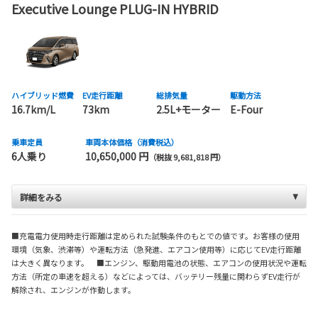
Executive Lounge PLUG-IN HYBRID
ハイブリッド燃費
EV走行距離
総排気量
駆動方法
16.7km/L
73km
2.5L+モーター
E-Four
乗車定員
車両本体価格（消費税込）
6人乗り
10,650,000 円
（税抜 9,681,818 円）
詳細をみる
■充電電力使用時走行距離は定められた試験条件のもとでの値です。お客様の使用
環境（気象、渋滞等）や運転方法（急発進、エアコン使用等）に応じてEV走行距離
は大きく異なります。 ■エンジン、駆動用電池の状態、エアコンの使用状況や運転
方法（所定の車速を超える）などによっては、バッテリー残量に関わらずEV走行が
解除され、エンジンが作動します。