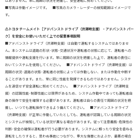
はありません。常に周囲の状況を把握し、安全運転に努めてください。
■写真は作動イメージです。 ■写真のカメラ・レーダーの検知範囲はイメージで
す。
⚠トヨタ チームメイト［アドバンスト ドライブ（渋滞時支援）・アドバンスト パー
ク］を安全にお使いいただく上での留意事項説明
■アドバンスト ドライブ（渋滞時支援）は自動で運転するシステムではありませ
ん。本システムは道路の形状･状態･交通状況や運転者の状態に応じて、運転者への
情報提供や運転支援を行います。常に周囲の状況を把握した上で、運転者の責任に
おいてシステムを使用してください。 ■アドバンスト ドライブ（渋滞時支援）は
周囲の状況･道路の状態･運転者の状態によっては作動しない、または作動を中断す
ることがあります。また、常に同じ性能を発揮できるものではありません。システ
ムを過信せず安全運転に努めてください。 ■アドバンスト ドライブ（渋滞時支
援）の認識性能･制御性能には限界があるため、システム作動中であっても運転者自
身の操作で安全を確保する必要があります。運転者は自らの責任で周囲の状況を把
握し、いつでも運転操作できるよう備えてください。 ■アドバンスト ドライブ
（渋滞時支援）が正常に作動していたとしても、運転者が認識している周囲の状況
とシステムが検知している状況が異なる場合があります。従って注意義務･危険性の
判断･安全の確保は運転者が行う必要があります。システムに頼ったり安全を委ねる
運転をしたりすると、思わぬ事故につながり、重大な傷害におよぶか、最悪の場合