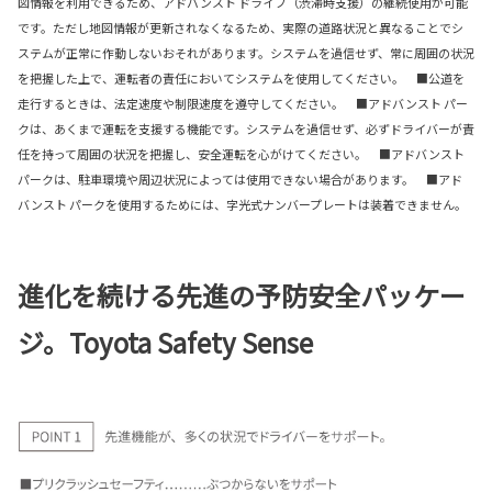
図情報を利用できるため、アドバンスト ドライブ（渋滞時支援）の継続使用が可能
です。ただし地図情報が更新されなくなるため、実際の道路状況と異なることでシ
ステムが正常に作動しないおそれがあります。システムを過信せず、常に周囲の状況
を把握した上で、運転者の責任においてシステムを使用してください。 ■公道を
走行するときは、法定速度や制限速度を遵守してください。 ■アドバンスト パー
クは、あくまで運転を支援する機能です。システムを過信せず、必ずドライバーが責
任を持って周囲の状況を把握し、安全運転を心がけてください。 ■アドバンスト
パークは、駐車環境や周辺状況によっては使用できない場合があります。 ■アド
バンスト パークを使用するためには、字光式ナンバープレートは装着できません。
進化を続ける先進の予防安全パッケー
ジ。Toyota Safety Sense