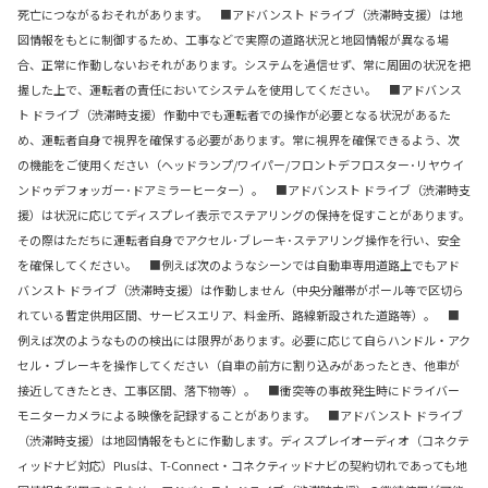
死亡につながるおそれがあります。 ■アドバンスト ドライブ（渋滞時支援）は地
図情報をもとに制御するため、工事などで実際の道路状況と地図情報が異なる場
合、正常に作動しないおそれがあります。システムを過信せず、常に周囲の状況を把
握した上で、運転者の責任においてシステムを使用してください。 ■アドバンス
ト ドライブ（渋滞時支援）作動中でも運転者での操作が必要となる状況があるた
め、運転者自身で視界を確保する必要があります。常に視界を確保できるよう、次
の機能をご使用ください（ヘッドランプ/ワイパー/フロントデフロスター･リヤウイ
ンドゥデフォッガー･ドアミラーヒーター）。 ■アドバンスト ドライブ（渋滞時支
援）は状況に応じてディスプレイ表示でステアリングの保持を促すことがあります。
その際はただちに運転者自身でアクセル･ブレーキ･ステアリング操作を行い、安全
を確保してください。 ■例えば次のようなシーンでは自動車専用道路上でもアド
バンスト ドライブ（渋滞時支援）は作動しません（中央分離帯がポール等で区切ら
れている暫定供用区間、サービスエリア、料金所、路線新設された道路等）。 ■
例えば次のようなものの検出には限界があります。必要に応じて自らハンドル・アク
セル・ブレーキを操作してください（自車の前方に割り込みがあったとき、他車が
接近してきたとき、工事区間、落下物等）。 ■衝突等の事故発生時にドライバー
モニターカメラによる映像を記録することがあります。 ■アドバンスト ドライブ
（渋滞時支援）は地図情報をもとに作動します。ディスプレイオーディオ（コネクテ
ィッドナビ対応）Plusは、T-Connect・コネクティッドナビの契約切れであっても地