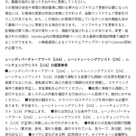
す。画面の指示に従ってすみやかに更新してください。
※お客様の安全や車両の保安基準に関わる重大なソフトウェア更新が必要になった
場合には、お客様の更新の許諾の有無にかかわらず、自動でソフトウェア更新を行
うことがあります。また、この場合にお客様が許諾していなかった他の機能も含め
て最新バージョンに更新される場合があります。 ※ソフトウェアを更新すると、
各機能の取り扱い方法が変わったり、機能が追加されることがあります。変更・追
加された内容は、toyota.jp内の取扱説明書ページにある最新の取扱説明書で確認す
ることができます。 ※無線通信によるソフトウェアアップデートはT-Connect契約
が必要です。
レーンディパーチャーアラート［LDA］、レーントレーシングアシスト［LTA］、レ
ーンチェンジアシスト［LCA］の留意事項
■レーンディパーチャーアラート［LDA］、レーントレーシングアシスト［LTA］、
レーンチェンジアシスト［LCA］は自動で運転する装置でも周囲への注意を軽減する
装置でもないため、運転者は常に自らの責任で周囲の状況を把握し、ステアリング
操作で進路を修正し、安全運転を心がけてください。 ■故意に車線から逸脱して
走行するなど、各システムの作動を確認する行為はたいへん危険です。絶対におやめ
ください。 ■安全性の観点から、ドライバーはステアリングを持ち続ける必要が
あります。手を放すと、レーントレーシングアシスト［LTA］、レーンチェンジアシ
スト［LCA］が停止します。 ■例えば次のような条件下では、レーンディパーチャ
ーアラート［LDA］、レーントレーシングアシスト［LTA］、レーンチェンジアシス
ト［LCA］が正常に作動しないおそれがあります。 ●車線または走路の認識が困難
なシーン（悪天候、逆光、濡れた路面、線がかすれている、急カーブ、急勾配、分合
流付近など） ●タイヤに変化がある時（応急用タイヤ、タイヤチェーン装着時な