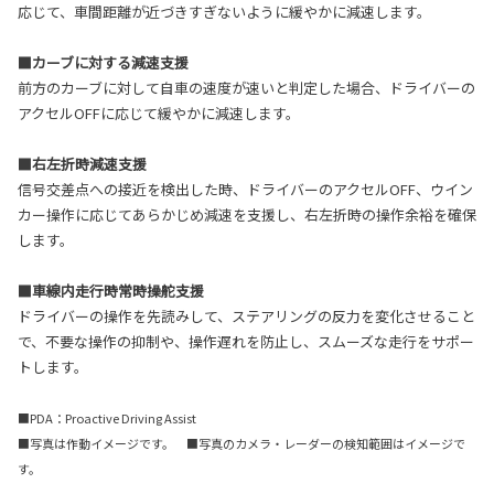
応じて、車間距離が近づきすぎないように緩やかに減速します。
■カーブに対する減速支援
前方のカーブに対して自車の速度が速いと判定した場合、ドライバーの
アクセルOFFに応じて緩やかに減速します。
■右左折時減速支援
信号交差点への接近を検出した時、ドライバーのアクセルOFF、ウイン
カー操作に応じてあらかじめ減速を支援し、右左折時の操作余裕を確保
します。
■車線内走行時常時操舵支援
ドライバーの操作を先読みして、ステアリングの反力を変化させること
で、不要な操作の抑制や、操作遅れを防止し、スムーズな走行をサポー
トします。
■PDA：Proactive Driving Assist
■写真は作動イメージです。 ■写真のカメラ・レーダーの検知範囲はイメージで
す。