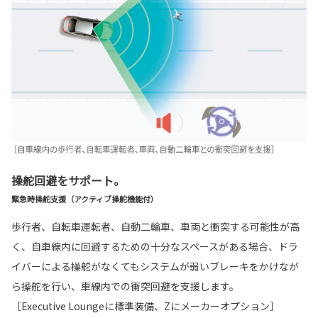
操舵回避をサポート。
緊急時操舵支援（アクティブ操舵機能付）
歩行者、自転車運転者、自動二輪車、車両と衝突する可能性が高
く、自車線内に回避するための十分なスペースがある場合、ドラ
イバーによる操舵がなくてもシステムが弱いブレーキをかけなが
ら操舵を行い、車線内での衝突回避を支援します。
［Executive Loungeに標準装備、Zにメーカーオプション］