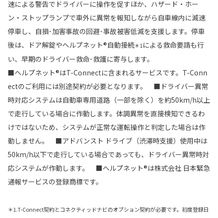
速による警告でドライバーに操作を促すほか、ハザード・ホー
ン・ストップランプで車外に異常を報知しながら自車線内に減速
停車し、自損･加害事故の回避･事故被害低減を支援します。停車
後は、ドア解錠やヘルプネット®自動接続
による救命要請も行
＊1
い、早期のドライバー救命･救護に寄与します。
■ヘルプネット®はT-Connectに含まれるサービスです。T-Conn
ectのご利用には別途契約が必要となります。 ■ドライバー異常
時対応システムは自動車専用道路（一部を除く）を約50km/h以上
で走行している場合に作動します。体調異常を直接検知できるわ
けではないため、システムが正常な運転操作と判定した場合は作
動しません。 ■アドバンスト ドライブ（渋滞時支援）使用中は
50km/h以下で走行している場合であっても、ドライバー異常時対
応システムが作動します。 ■ヘルプネット®は株式会社 日本緊急
通報サービスの登録商標です。
＊1.T-Connect契約とコネクティッドナビのオプション契約が必要です。初度登録日