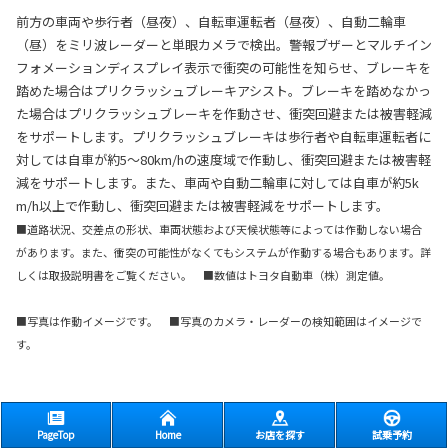
前方の車両や歩行者（昼夜）、自転車運転者（昼夜）、自動二輪車
（昼）をミリ波レーダーと単眼カメラで検出。警報ブザーとマルチイン
フォメーションディスプレイ表示で衝突の可能性を知らせ、ブレーキを
踏めた場合はプリクラッシュブレーキアシスト。ブレーキを踏めなかっ
た場合はプリクラッシュブレーキを作動させ、衝突回避または被害軽減
をサポートします。プリクラッシュブレーキは歩行者や自転車運転者に
対しては自車が約5〜80km/hの速度域で作動し、衝突回避または被害軽
減をサポートします。また、車両や自動二輪車に対しては自車が約5k
m/h以上で作動し、衝突回避または被害軽減をサポートします。
■道路状況、交差点の形状、車両状態および天候状態等によっては作動しない場合
があります。また、衝突の可能性がなくてもシステムが作動する場合もあります。詳
しくは取扱説明書をご覧ください。 ■数値はトヨタ自動車（株）測定値。
■写真は作動イメージです。 ■写真のカメラ・レーダーの検知範囲はイメージで
す。
PageTop
Home
お店を探す
試乗予約