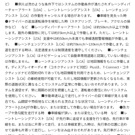
ど） ■例えば次のような条件下ではシステムの作動条件が満たされずレーンディパ
ーチャーアラート［LDA］、レーントレーシングアシスト［LTA］、レーンチェンジ
アシスト［LCA］の作動をキャンセルする場合があります。 ●車線を見失った時
●ドライバーの追加運転操作を検知した時（ステアリング、ブレーキ、アクセルの操
作など） など ■レーンディパーチャーアラート［LDA］は約50km/h以上で作動
します。路外の構造物に対しては約35km/h以上で作動します。ただし、レーントレ
ーシングアシスト［LTA］支援中は約50km/h未満でも車線逸脱警報機能が作動しま
す。 ■レーンチェンジアシスト［LCA］は約70km/h～130km/hで作動します。公
道を走行する時は、法定速度または制限速度を遵守してください。 ■レーンチェ
ンジアシスト［LCA］はナビゲーションにて自動車専用道路と認識していない場合に
は作動しません。 ■レーンチェンジアシスト［LCA］は地図情報をもとに作動しま
す。ディスプレイオーディオ（コネクティッドナビ対応）Plusは、T-Connect・コネ
クティッドナビの契約切れであっても地図情報を利用できるため、レーンチェンジア
シスト［LCA］の継続使用が可能です。ただし地図情報が更新されなくなるため、実
際の道路状況と異なることでシステムが正常に作動しないおそれがあります。シス
テムを過信せず、常に周囲の状況を把握した上で、運転者の責任においてシステム
を使用してください。 ■作動車速以上で走行しドライバーの目で車線が見える場
合でも、山間部や市街地などに見られる次のような状況では、レーンディパーチャー
アラート[LDA]が作動しない、または安定して作動しない場合があります。 ●急カ
ーブや急勾配を走行する時 ●車線幅が狭い、または変化している時 など ■レ
ーントレーシングアシスト［LTA］が先行車に追従する支援を行う場合、先行車が車
線を右、または左に片寄って走行、または車線変更した時は、先行車の位置に合わ
せて自車も片寄って走行し、レーンをはみ出すおそれがあります。先行車がふらつい