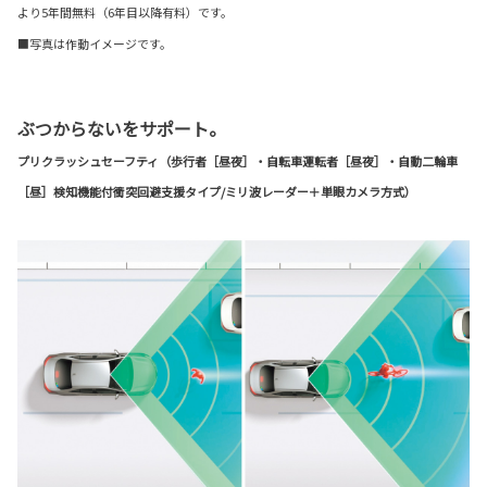
より5年間無料（6年目以降有料）です。
■写真は作動イメージです。
ぶつからないをサポート。
プリクラッシュセーフティ（歩行者［昼夜］・自転車運転者［昼夜］・自動二輪車
［昼］検知機能付衝突回避支援タイプ/ミリ波レーダー＋単眼カメラ方式）