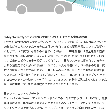
⚠Toyota Safety Senseを安全にお使いいただく上での留意事項説明
Toyota Safety Senseは予防安全パッケージです。ご契約に際し、Toyota Safety Sen
seおよびその各システムを安全にお使いいただくための留意事項についてご説明い
たします。（ご使用になる際のお客様へのお願い） ■運転者には安全運転の義務
があります。運転者は各システムを過信せず、常に自らの責任で周囲の状況を把握
し、ご自身の操作で安全を確保してください。 ■各システムに頼ったり、安全を
委ねる運転をすると思わぬ事故につながり、重大な傷害におよぶか最悪の場合は死
亡につながるおそれがあります。 ■ご使用の前には、あらかじめ取扱説明書で各
システムの特徴・操作方法を必ずご確認ください。 ■お客様ご自身でプリクラッ
シュセーフティの作動テストを行わないでください。対象や状況によってはシステム
が正常に作動せず、思わぬ事故につながるおそれがあります。
■ソフトウェアアップデート
Toyota Safety Sense、アドバンスト ドライブの一部のプログラムは、DCMによる無
線通信により、販売店に入庫することなく最新のソフトウェアに更新できます。※
ソフトウェアの更新がある場合、ディスプレイオーディオに通知画面が表示されま