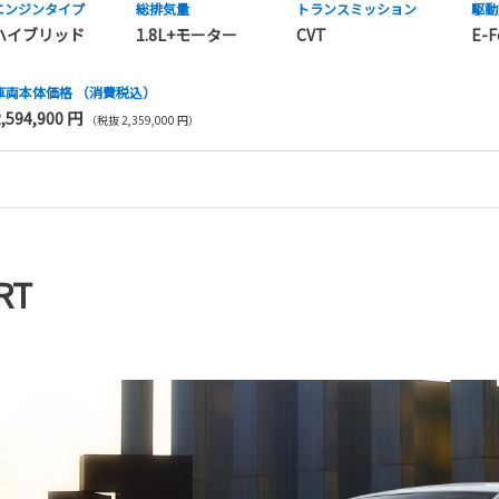
エンジンタイプ
総排気量
トランス
ミッション
駆動
ハイブリッド
1.8L+モーター
CVT
E-F
車両本体価格
（消費税込）
2,594,900 円
（税抜 2,359,000 円）
RT