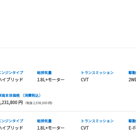
エンジンタイプ
総排気量
トランス
ミッション
駆動
ハイブリッド
1.8L+モーター
CVT
2W
車両本体価格
（消費税込）
3,231,800 円
（税抜 2,938,000 円）
エンジンタイプ
総排気量
トランス
ミッション
駆動
ハイブリッド
1.8L+モーター
CVT
E-F