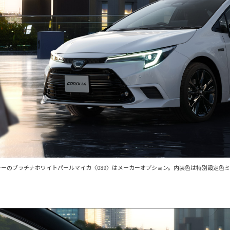
。ボディカラーのプラチナホワイトパールマイカ〈089〉はメーカーオプション。内装色は特別設