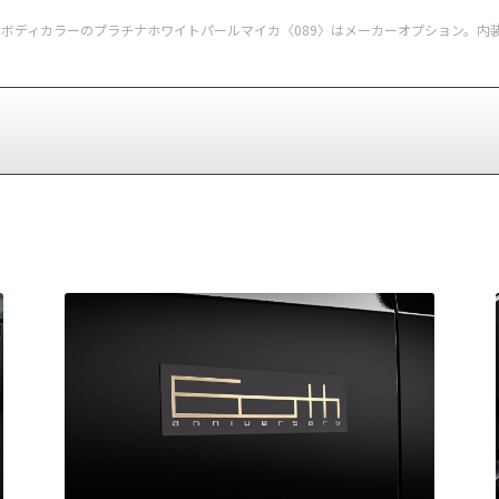
（2WD）。ボディカラーのプラチナホワイトパールマイカ〈089〉はメーカーオプション