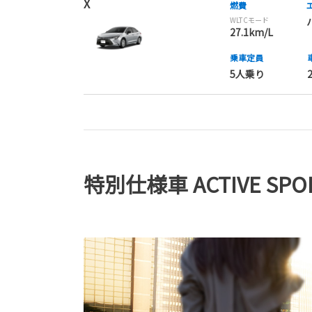
X
燃費
WLTCモード
27.1km/L
乗車定員
5人乗り
特別仕様車 ACTIVE SPO