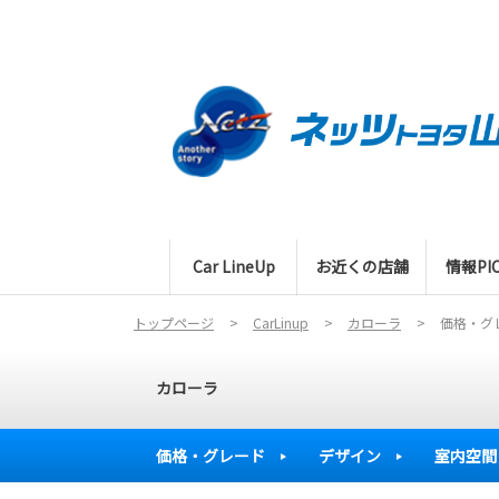
Car LineUp
お近くの店舗
情報PIC
トップページ
CarLinup
カローラ
価格・グ
カローラ
価格・グレード
デザイン
室内空間