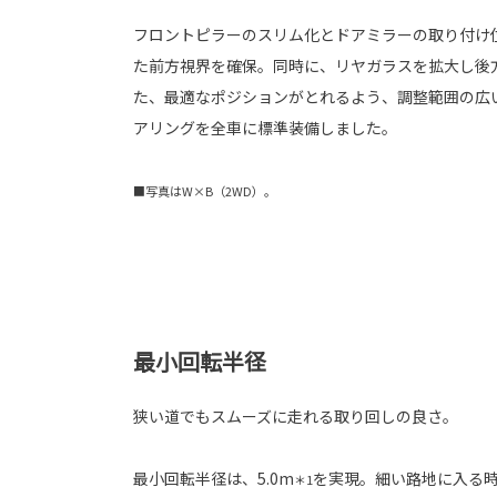
フロントピラーのスリム化とドアミラーの取り付け
た前方視界を確保。同時に、リヤガラスを拡大し後
た、最適なポジションがとれるよう、調整範囲の広
アリングを全車に標準装備しました。
■写真はW×B（2WD）。
最小回転半径
狭い道でもスムーズに走れる取り回しの良さ。
最小回転半径は、5.0m
を実現。細い路地に入る時
＊1