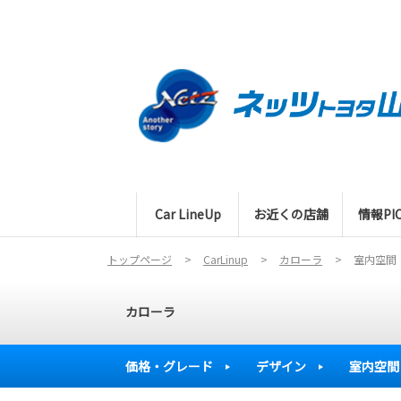
Car LineUp
お近くの店舗
情報PIC
トップページ
CarLinup
カローラ
室内空間
カローラ
価格・グレード
デザイン
室内空間