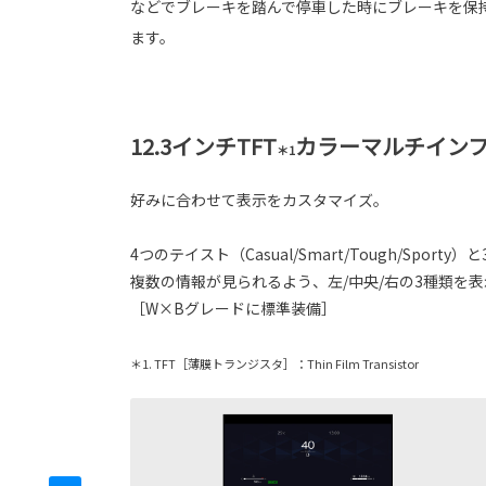
などでブレーキを踏んで停車した時にブレーキを保
ます。
12.3インチTFT
カラーマルチイン
＊1
好みに合わせて表示をカスタマイズ。
4つのテイスト（Casual/Smart/Tough/
複数の情報が見られるよう、左/中央/右の3種類を
［W×Bグレードに標準装備］
＊1. TFT［薄膜トランジスタ］：Thin Film Transistor