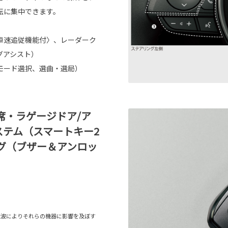
転に集中できます。
車速追従機能付〉、レーダーク
グアシスト）
モード選択、選曲・選局）
席・ラゲージドア/ア
ステム（スマートキー2
グ（ブザー＆アンロッ
電波によりそれらの機器に影響を及ぼす