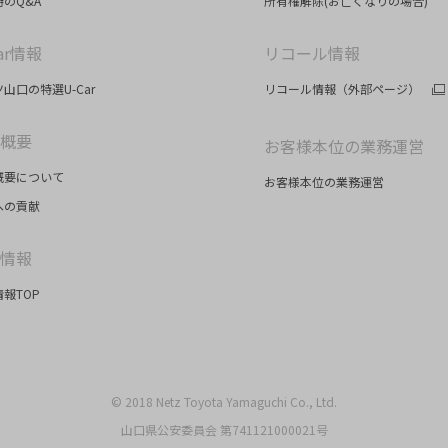
のQ&A
所有権解除(お亡くなりの場合)
ar情報
リコール情報
山口の特選U-Car
リコール情報（外部ページ）
概要
お客様本位の業務運営
概要について
お客様本位の業務運営
への貢献
情報
報TOP
© 2018 Netz Toyota Yamaguchi Co., Ltd.
山口県公安委員会 第741121000021号