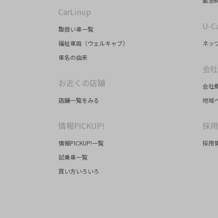
緊急時
CarLinup
U-C
取扱い車一覧
福祉車両（ウェルキャブ）
ネッツ
車名の由来
会社
お近くの店舗
会社
店舗一覧をみる
地域
情報PICKUP!
採用
情報PICKUP!一覧
採用情
試乗車一覧
買い方いろいろ