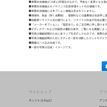
■車両本体価格は'25年12月現在のもので、予告なく変更となる
■車両本体価格はタイヤパンク応急修理キット付の価格です。
■車両本体価格にはオプション価格は含まれていません。
■保険料、税金（除く消費税）、登録料などの諸費用は別途申し
■自動車リサイクル法の施行により、リサイクル料金が別途必要
■「メーカーオプション」「設定あり」はご注文時に申し受けま
■ボディカラーおよび内装色は撮影の条件、ご覧になる画面によっ
■写真は機能説明のために各ランプを点灯したものです。実際の
■写真は機能説明のためにボディの一部を切断したカットモデル
■画面はハメ込み合成です。
■一部の写真は合成・イメージです。
サイトトップ
アフ
ネッツトヨタ山口
アフ