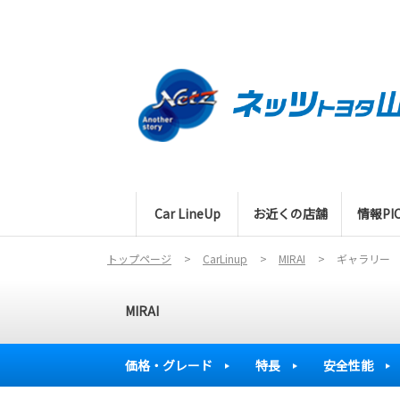
Car LineUp
お近くの店舗
情報PIC
トップページ
CarLinup
MIRAI
ギャラリー
MIRAI
価格・グレード
特長
安全性能