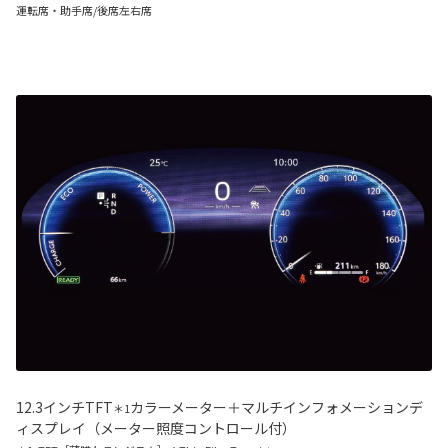
運転席・助手席/後席左右席
12.3インチTFT
カラーメーター＋マルチインフォメーションデ
＊1
ィスプレイ（メーター照度コントロール付）