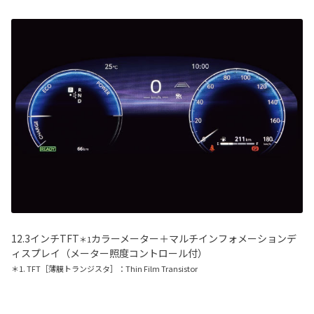
12.3インチTFT
カラーメーター＋マルチインフォメーションデ
＊1
ィスプレイ（メーター照度コントロール付）
＊1. TFT［薄膜トランジスタ］：Thin Film Transistor