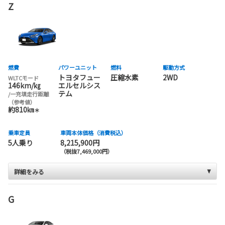
Z
燃費
パワーユニット
燃料
駆動方式
トヨタフュー
圧縮水素
2WD
WLTCモード
146km/㎏
エルセルシス
テム
/一充填走行距離
（参考値）
約810㎞
＊
乗車定員
車両本体価格（消費税込）
5人乗り
8,215,900円
（税抜7,469,000円）
詳細をみる
G