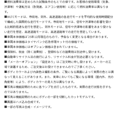
■燃料消費率は定められた試験条件のもとでの値です。お客様の使用環境（気象、
渋滞等）や運転方法（急発進、エアコン使用等）に応じて燃料消費率は異なりま
す。
■WLTCモードは、市街地、郊外、高速道路の各走行モードを平均的な使用時間配分
で構成した国際的な走行モードです。市街地モードは、信号や渋滞等の影響を受け
る比較的低速な走行を想定し、郊外モードは、信号や渋滞等の影響をあまり受けな
い走行を想定、高速道路モードは、高速道路等での走行を想定しています。
■車両本体価格は'25年12月現在のもので、予告なく変更となる場合があります。
■車両本体価格はタイヤパンク応急修理キット付の価格です。
■車両本体価格にはオプション価格は含まれていません。
■保険料、税金（除く消費税）、登録料などの諸費用は別途申し受けます。
■自動車リサイクル法の施行により、リサイクル料金が別途必要となります。
■「メーカーオプション」「設定あり」はご注文時に申し受けます。メーカーの工
場で装着するため、ご注文後はお受けできませんのでご了承ください。
■ボディカラーおよび内装色は撮影の条件、ご覧になる画面によって実際の色とは異
なって見えることがあります。また、実車においてもご覧になる環境（屋内外、光の
角度等）により、ボディカラーの見え方は異なります。
■写真は機能説明のために各ランプを点灯したものです。実際の走行状態を示すも
のではありません。
■写真は機能説明のためにボディの一部を切断したカットモデルです。
■画面はハメ込み合成です。
■一部の写真は合成・イメージです。