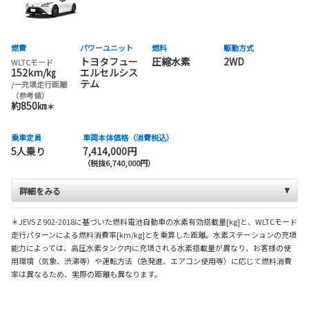
燃費
パワーユニット
燃料
駆動方式
トヨタフュー
圧縮水素
2WD
WLTCモード
152km/㎏
エルセルシス
テム
/一充填走行距離
（参考値）
約850㎞
＊
乗車定員
車両本体価格（消費税込）
5人乗り
7,414,000円
（税抜6,740,000円）
詳細をみる
＊JEVS Z 902-2018に基づいた燃料電池自動車の水素有効搭載量[kg]と、WLTCモード
走行パターンによる燃料消費率[km/kg]とを乗算した距離。水素ステーションの充填
能力によっては、高圧水素タンク内に充填される水素搭載量が異なり、お客様の使
用環境（気象、渋滞等）や運転方法（急発進、エアコン使用等）に応じて燃料消費
率は異なるため、実際の距離も異なります。