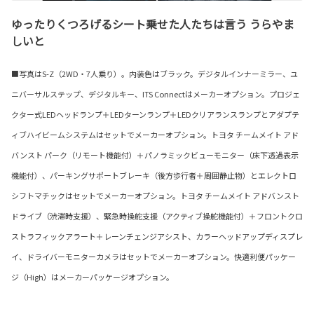
ゆったりくつろげるシート乗せた人たちは言う うらやま
しいと
■写真はS-Z（2WD・7人乗り）。内装色はブラック。デジタルインナーミラー、ユ
ニバーサルステップ、デジタルキー、ITS Connectはメーカーオプション。プロジェ
クター式LEDヘッドランプ＋LEDターンランプ＋LEDクリアランスランプとアダプテ
ィブハイビームシステムはセットでメーカーオプション。トヨタ チームメイト アド
バンスト パーク（リモート機能付）＋パノラミックビューモニター（床下透過表示
機能付）、パーキングサポートブレーキ（後方歩行者＋周囲静止物）とエレクトロ
シフトマチックはセットでメーカーオプション。トヨタ チームメイト アドバンスト
ドライブ（渋滞時支援）、緊急時操舵支援（アクティブ操舵機能付）＋フロントクロ
ストラフィックアラート＋レーンチェンジアシスト、カラーヘッドアップディスプレ
イ、ドライバーモニターカメラはセットでメーカーオプション。快適利便パッケー
ジ（High）はメーカーパッケージオプション。