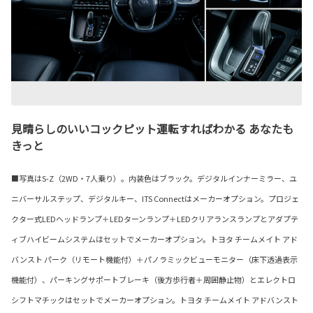
見晴らしのいいコックピット運転すればわかる あなたも
きっと
■写真はS-Z（2WD・7人乗り）。内装色はブラック。デジタルインナーミラー、ユ
ニバーサルステップ、デジタルキー、ITS Connectはメーカーオプション。プロジェ
クター式LEDヘッドランプ＋LEDターンランプ＋LEDクリアランスランプとアダプテ
ィブハイビームシステムはセットでメーカーオプション。トヨタ チームメイト アド
バンスト パーク（リモート機能付）＋パノラミックビューモニター（床下透過表示
機能付）、パーキングサポートブレーキ（後方歩行者＋周囲静止物）とエレクトロ
シフトマチックはセットでメーカーオプション。トヨタ チームメイト アドバンスト