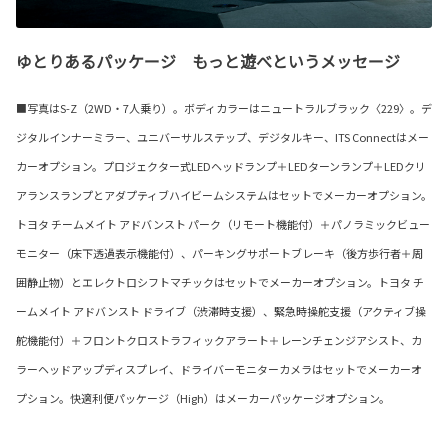
ゆとりあるパッケージ もっと遊べというメッセージ
■写真はS-Z（2WD・7人乗り）。ボディカラーはニュートラルブラック〈229〉。デ
ジタルインナーミラー、ユニバーサルステップ、デジタルキー、ITS Connectはメー
カーオプション。プロジェクター式LEDヘッドランプ＋LEDターンランプ＋LEDクリ
アランスランプとアダプティブハイビームシステムはセットでメーカーオプション。
トヨタ チームメイト アドバンスト パーク（リモート機能付）＋パノラミックビュー
モニター（床下透過表示機能付）、パーキングサポートブレーキ（後方歩行者＋周
囲静止物）とエレクトロシフトマチックはセットでメーカーオプション。トヨタ チ
ームメイト アドバンスト ドライブ（渋滞時支援）、緊急時操舵支援（アクティブ操
舵機能付）＋フロントクロストラフィックアラート＋レーンチェンジアシスト、カ
ラーヘッドアップディスプレイ、ドライバーモニターカメラはセットでメーカーオ
プション。快適利便パッケージ（High）はメーカーパッケージオプション。