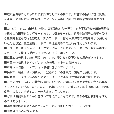
■燃料消費率は定められた試験条件のもとでの値です。お客様の使用環境（気象、
渋滞等）や運転方法（急発進、エアコン使用等）に応じて燃料消費率は異なりま
す。
■WLTCモードは、市街地、郊外、高速道路の各走行モードを平均的な使用時間配分
で構成した国際的な走行モードです。市街地モードは、信号や渋滞等の影響を受け
る比較的低速な走行を想定し、郊外モードは、信号や渋滞等の影響をあまり受けな
い走行を想定、高速道路モードは、高速道路等での走行を想定しています。
■「メーカーオプション」はご注文時に申し受けます。メーカーの工場で装着する
ため、ご注文後はお受けできませんのでご了承ください。
■車両本体価格は'26年4月現在のもので、予告なく変更となる場合があります。
■車両本体価格はタイヤパンク応急修理キット付の価格です。
■車両本体価格にはオプション価格は含まれていません。
■保険料、税金（除く消費税）、登録料などの諸費用は別途申し受けます。
■自動車リサイクル法の施行により、リサイクル料金が別途必要となります。
■ボディカラーおよび内装色は撮影の条件や、ご覧になる画面で実際の色とは異な
って見えることがあります。また、実車においてもご覧になる環境（屋内外、光の角
度等）により、ボディカラーの見え方は異なります。
■写真は機能説明のために各ランプを点灯したものです。実際の走行状態を示すも
のではありません。
■写真は機能説明のためにボディの一部を切断したカットモデルです。
■画面はハメ込み合成です。