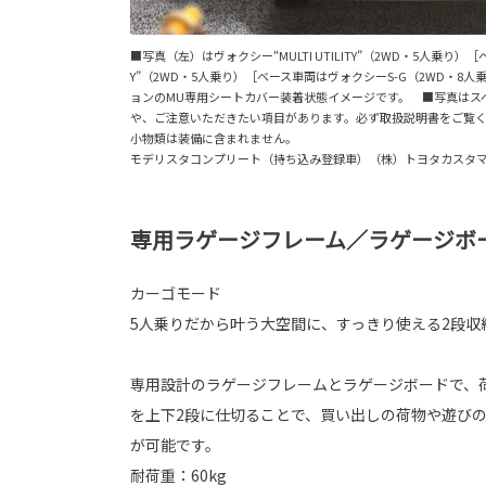
■写真（左）はヴォクシー“MULTI UTILITY”（2WD・5人乗
Y”（2WD・5人乗り）［ベース車両はヴォクシーS-G（2WD
ョンのMU専用シートカバー装着状態イメージです。 ■写真はス
や、ご注意いただきたい項目があります。必ず取扱説明書をご覧
小物類は装備に含まれません。
モデリスタコンプリート（持ち込み登録車）（株）トヨタカスタ
専用ラゲージフレーム／ラゲージボ
カーゴモード
5人乗りだから叶う大空間に、すっきり使える2段収
専用設計のラゲージフレームとラゲージボードで、
を上下2段に仕切ることで、買い出しの荷物や遊び
が可能です。
耐荷重：60kg