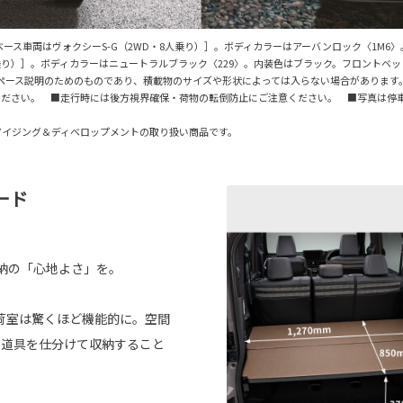
り）［ベース車両はヴォクシーS-G（2WD・8人乗り）］。ボディカラーはアーバンロック〈1M6〉。
・8人乗り）］。ボディカラーはニュートラルブラック〈229〉。内装色はブラック。フロント
ペース説明のためのものであり、積載物のサイズや形状によっては入らない場合があります
ください。 ■走行時には後方視界確保・荷物の転倒防止にご注意ください。 ■写真は停
マイジング＆ディベロップメントの取り扱い商品です。
ード
納の「心地よさ」を。
荷室は驚くほど機能的に。空間
の道具を仕分けて収納すること