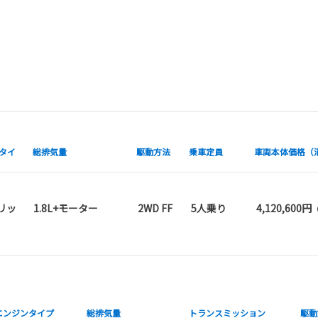
タイ
総排気量
駆動方法
乗車定員
車両本体価格（
リッ
1.8L+モーター
2WD FF
5人乗り
4,120,600円
（
エンジンタイプ
総排気量
トランス
ミッション
駆動