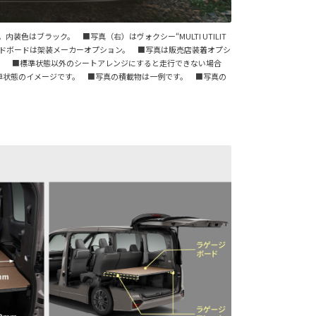
内装色はブラック。 ■写真（右）はヴォクシー“MULTI UTILIT
ベッドボードは架装メーカーオプション。 ■写真は販売店装着オプシ
。 ■標準状態以外のシートアレンジにすると走行できない場合
車状態のイメージです。 ■写真の積載物は一例です。 ■写真の